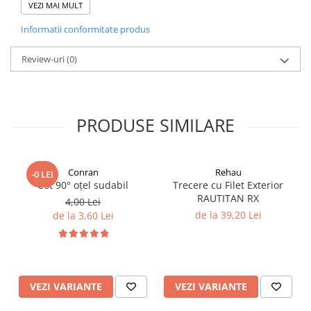
VEZI MAI MULT
Țeavă Pex Penta 16 x 2
900 m
Informatii conformitate produs
Distribuitor Premium Line (9
1 buc
Review-uri
(0)
circuite)
Kit reglare temperatură
1 buc
PRODUSE SIMILARE
Aditiv șapă 5 L
2 buc
Conran
Rehau
Eurocon 16 x 2 x 3/4
18 buc
-0 LEI
Cot 90° oțel sudabil
Trecere cu Filet Exterior
RAUTITAN RX
4,00 Lei
Bandă perimetrală 8x150 -
de la 39,20 Lei
de la 3,60 Lei
4 buc
REHAU
Curbe conductoare -
18 buc
WARMSOLUTION
VEZI VARIANTE
VEZI VARIANTE