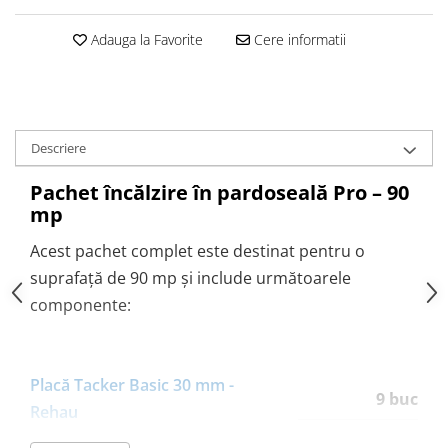
Pompă de căldură
Adauga la Favorite
Cere informatii
Descriere
Pachet încălzire în pardoseală Pro – 90
mp
Acest pachet complet este destinat pentru o
suprafață de 90 mp și include următoarele
componente:
Placă Tacker Basic 30 mm -
9 buc
Rehau