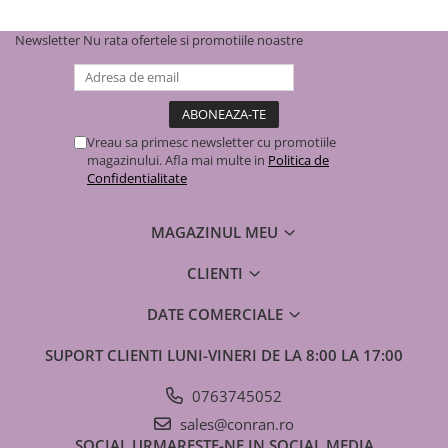
Cutie distribuitor îngropat - 565
1 buc
x 575 x 110 - REHAU
Newsletter
Nu rata ofertele si promotiile noastre
Regletă
1 buc
Termostate
Vreau sa primesc newsletter cu promotiile
6 buc
magazinului. Afla mai multe in
Politica de
Confidentialitate
Actuatoare
9 buc
MAGAZINUL MEU
CLIENTI
DATE COMERCIALE
SUPORT CLIENTI
LUNI-VINERI DE LA 8:00 LA 17:00
0763745052
sales@conran.ro
SOCIAL
URMARESTE-NE IN SOCIAL MEDIA