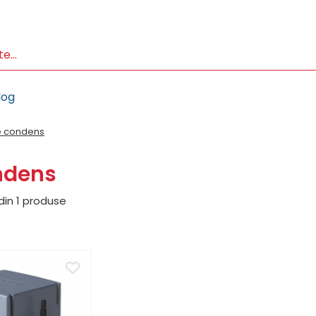
log
 condens
ndens
din
1
produse