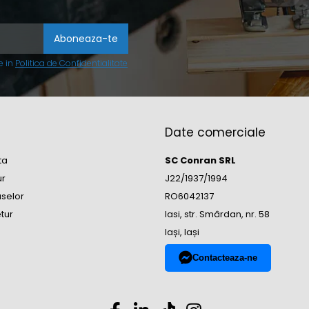
e in
Politica de Confidentialitate
Date comerciale
ta
SC Conran SRL
ur
J22/1937/1994
uselor
RO6042137
tur
Iasi, str. Smârdan, nr. 58
Iași, Iași
Contacteaza-ne