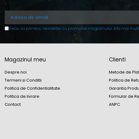
Puffer
Vas de expansiune
Pompă de căldură
Vreau sa primesc newsletter cu promotiile magazinului. Afla mai mult
Încălzire în pardoseală
Țeavă de pardoseală
Distribuitoare
Magazinul meu
Clienti
Grupuri de pompare și
accesorii
Despre noi
Metode de Pla
Termeni si Conditii
Politica de Ret
Automatizări & control
Politica de Confidentialitate
Garantia Prod
Pachete încălzire în
Politica de livrare
Formular de Re
pardoseală
Contact
ANPC
Apă și ventilație
Pompă
de recirculare
de recirculare ACM