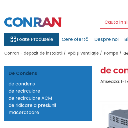
Toate Produsele
Încălzire
Fitinguri
Toate Produsele
Cere ofertă
Despre noi
B
de cupru
Conran - depozit de instalatii /
Apă și ventilație /
Pompe /
de
de PPR
de fontă neagră
de co
de fontă zincată
De Condens
de oțel
Afiseaza:
1-
1
de condens
de PEX | Everpro
de recirculare
de PEX | Rehau
de recirculare ACM
de PEX | Everline
de ridicare a presiunii
Țevi
maceratoare
de cupru
de PPR