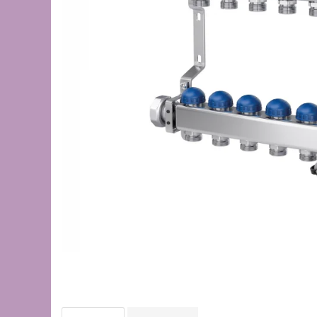
de oțel
de Pex
Centrală
electrică
pe gaz
pe peleți
Radiatoare
de aluminiu
de oțel
pentru baie
Auxiliare
Întreținere a instalațiilor
Boilere
1 serpentină
2 serpentine
Termostat