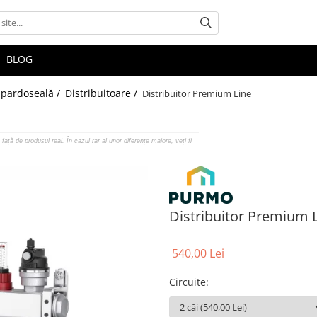
BLOG
n pardoseală /
Distribuitoare /
Distribuitor Premium Line
față de produsul real. În cazul rar al unor diferențe majore, veți fi
Distribuitor Premium 
540,00 Lei
Circuite
: