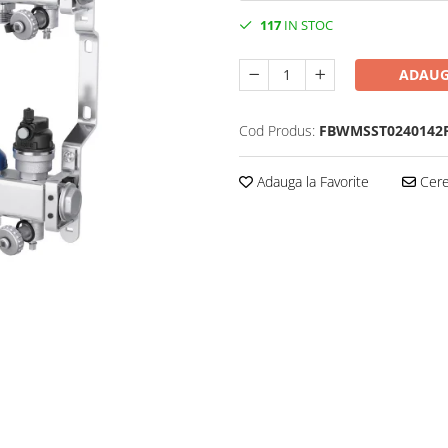
117
IN STOC
ADAUG
Cod Produs:
FBWMSST0240142
Adauga la Favorite
Cere 