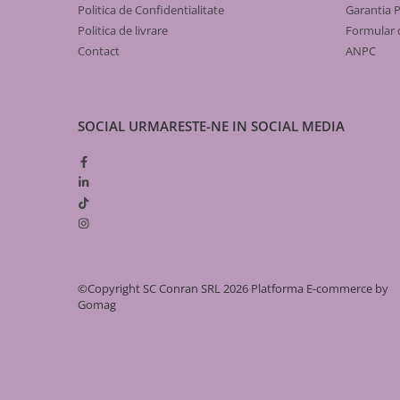
Gaz
5
FBWMSST0540142P0
3.1
Politica de Confidentialitate
Garantia 
Țevi
Politica de livrare
Formular 
6
FBWMSST0640142P0
3.4
Contact
ANPC
de PEHD
de oțel
7
FBWMSST0740142P0
3.7
Fitinguri
8
FBWMSST0840142P0
4.0
SOCIAL
URMARESTE-NE IN SOCIAL MEDIA
pentru electrofuziune
de fontă neagră
9
FBWMSST0940142P0
4.4
racord gaz inox
10
FBWMSST1040142P0
4.7
plăcă de contor
de compresiune (PEHD)
11
FBWMSST1140142P0
5.0
de otel
12
FBWMSST1240142P0
5.4
Alte armături
©Copyright SC Conran SRL 2026
Platforma E-commerce by
Robineți
Gomag
Detector gaz
contoar gaz
Cutie pentru gaz