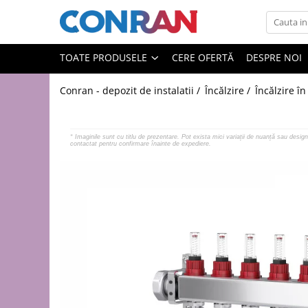
Toate Produsele
TOATE PRODUSELE
CERE OFERTĂ
DESPRE NOI
Încălzire
Conran - depozit de instalatii /
Încălzire /
Încălzire î
Fitinguri
de cupru
de PPR
*
Imaginile sunt cu titlu de prezentare. Pot exista mici variații de nuanță sau design 
contactat pentru confirmare înainte de expediere.
de fontă neagră
de fontă zincată
de oțel
de PEX | Everpro
de PEX | Rehau
de PEX | Everline
Țevi
de cupru
de PPR