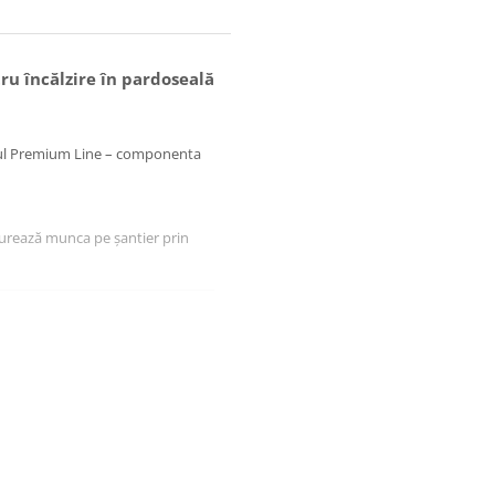
ru încălzire în pardoseală
itorul Premium Line – componenta
ușurează munca pe șantier prin
tru analogic, iar aerisirea
onus (3/4”) și prinderea filetată
dronică.
 300 mm, adâncime 80 mm
)