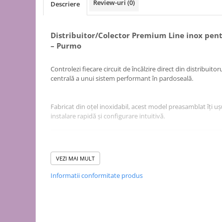
Puffer
Review-uri
(0)
Descriere
Vas de expansiune
Pompă de căldură
Distribuitor/Colector Premium Line inox pent
– Purmo
Încălzire în pardoseală
Țeavă de pardoseală
Controlezi fiecare circuit de încălzire direct din distribu
Distribuitoare
centrală a unui sistem performant în pardoseală.
Grupuri de pompare și accesorii
Automatizări & control
Fabricat din oțel inoxidabil, acest model preasamblat îți 
instalare rapidă și configurare intuitivă.
Pachete încălzire în pardoseală
Apă și ventilație
Pompă
Fiecare ramură este prevăzută cu ventil de reglaj și debitme
VEZI MAI MULT
automată reduce intervențiile ulterioare. Conexiunile Euroc
de recirculare
BSPP-G (1”) permit integrarea facilă în orice configurație hi
Informatii conformitate produs
de recirculare ACM
de condens
Îl montezi fără efort, iar dimensiunile compacte (
înălțime
maceratoare
economisesc spațiu în dulapurile tehnice.
de ridicare a presiunii