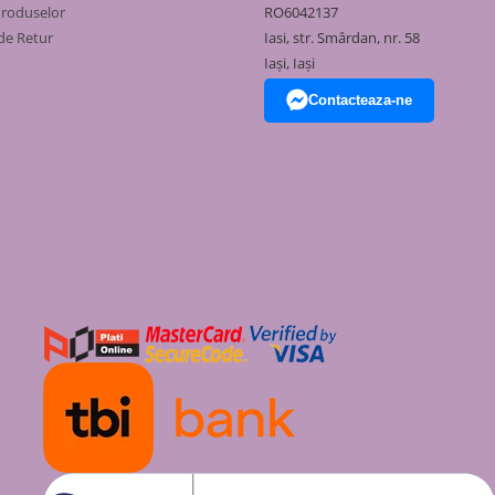
55
354
Produselor
RO6042137
de Retur
Iasi, str. Smârdan, nr. 58
53
404
Iași, Iași
76
454
Contacteaza-ne
94
504
72
554
55
604
93
654
46
704