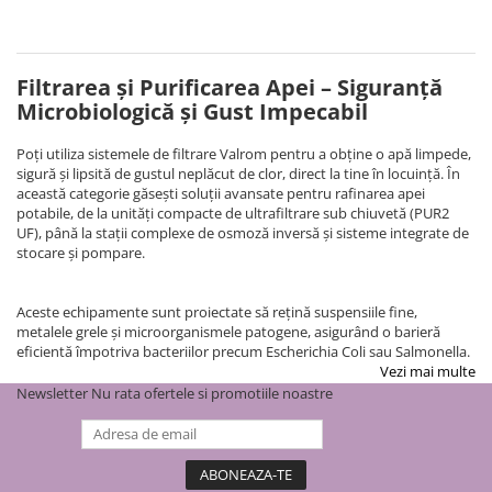
contoar gaz
Aer condiționat
Centrală
Cutie pentru gaz
Ventiloconvectoare
electrică
Filtrarea și Purificarea Apei – Siguranță
Fitinguri
pe gaz
Microbiologică și Gust Impecabil
pe peleți
de PP
Radiatoare
de compresiune (PEHD)
Poți utiliza sistemele de filtrare Valrom pentru a obține o apă limpede,
sigură și lipsită de gustul neplăcut de clor, direct la tine în locuință. În
de fontă zincată
de aluminiu
această categorie găsești soluții avansate pentru rafinarea apei
Racorduri
de oțel
potabile, de la unități compacte de ultrafiltrare sub chiuvetă (PUR2
UF), până la stații complexe de osmoză inversă și sisteme integrate de
pentru baie
Suport sanitar & clapetă WC
stocare și pompare.
Auxiliare
Întreținere a instalațiilor
Aceste echipamente sunt proiectate să rețină suspensiile fine,
Boilere
metalele grele și microorganismele patogene, asigurând o barieră
eficientă împotriva bacteriilor precum Escherichia Coli sau Salmonella.
1 serpentină
Vezi mai multe
2 serpentine
Newsletter
Nu rata ofertele si promotiile noastre
Termostat
Puffer
Vas de expansiune