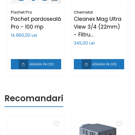
Pachet Pro
Chemstal
Pachet pardoseală
Cleanex Mag Ultra
Pro - 100 mp
View 3/4 (22mm)
- Filtru
14.960,00 Lei
antimagnetita
345,00 Lei
transparent pentru
instalatia termica
ADAUGA IN COS
ADAUGA IN COS
Recomandari