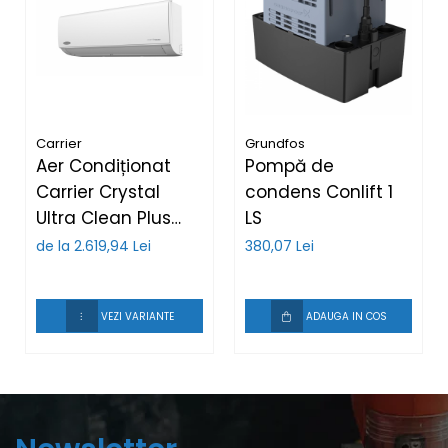
Carrier
Grundfos
Aer Condiționat
Pompă de
Carrier Crystal
condens Conlift 1
Ultra Clean Plus
LS
R32 — lampă UV-C,
de la 2.619,94 Lei
380,07 Lei
filtru HEPA, Wi-Fi,
auto-curățare,
VEZI VARIANTE
ADAUGA IN COS
Inverter A++,
9.000–24.000 BTU