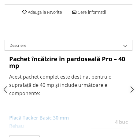
Pompă de căldură
Adauga la Favorite
Cere informatii
Descriere
Pachet încălzire în pardoseală Pro – 40
mp
Acest pachet complet este destinat pentru o
suprafață de 40 mp și include următoarele
componente:
Placă Tacker Basic 30 mm -
4 buc
Rehau