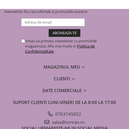
Cutie distribuitor îngropat - 565
1 buc
x 575 x 110 - REHAU
Newsletter
Nu rata ofertele si promotiile noastre
Regletă
1 buc
Termostate
Vreau sa primesc newsletter cu promotiile
3 buc
magazinului. Afla mai multe in
Politica de
Confidentialitate
Actuatoare
4 buc
MAGAZINUL MEU
CLIENTI
DATE COMERCIALE
SUPORT CLIENTI
LUNI-VINERI DE LA 8:00 LA 17:00
0763745052
sales@conran.ro
SOCIAL
URMARESTE-NE IN SOCIAL MEDIA