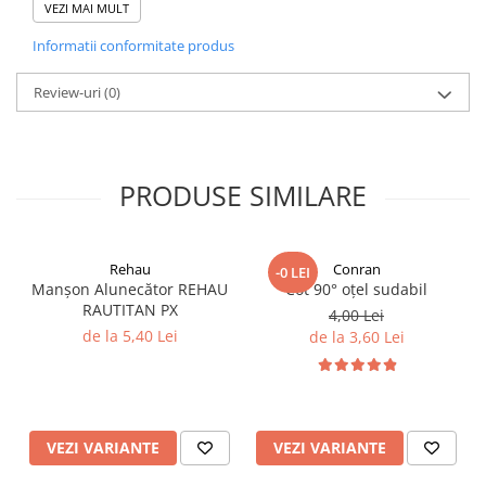
VEZI MAI MULT
Țeavă Pex Penta 16 x 2
400 m
Informatii conformitate produs
Distribuitor Premium Line (4
1 buc
Review-uri
(0)
circuite)
Kit reglare temperatură
1 buc
PRODUSE SIMILARE
Aditiv șapă 5 L
1 buc
Rehau
Conran
Eurocon 16 x 2 x 3/4
8 buc
-0 LEI
Manșon Alunecător REHAU
Cot 90° oțel sudabil
RAUTITAN PX
4,00 Lei
Bandă perimetrală 8x150 -
de la 5,40 Lei
de la 3,60 Lei
2 buc
REHAU
Curbe conductoare -
8 buc
WARMSOLUTION
VEZI VARIANTE
VEZI VARIANTE