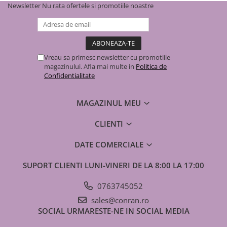
Variante disponibile și compatibilitate
Newsletter
Nu rata ofertele si promotiile noastre
Acest produs este disponibil într-o varietate largă de dimensiuni
pentru a se potrivi oricărui tip de ieșire de centrală, sobă sau
Ƀemineu. Indiferent de diametrul selectat, calitatea finisajului
Versia Lux
rămâne constantă.
Vreau sa primesc newsletter cu promotiile
magazinului. Afla mai multe in
Politica de
Confidentialitate
Caracteristică
Valoare / Detaliu
Diametre
110, 115, 120, 130, 140, 150,
MAGAZINUL MEU
disponibile
160, 180, 200, 250, 300
(mm)
CLIENTI
Lungime
500 mm (0.5 m)
DATE COMERCIALE
Grosime
0.5 mm
SUPORT CLIENTI
LUNI-VINERI DE LA 8:00 LA 17:00
material
0763745052
Tip Produs
Element liniar neizolat (Simplu
sales@conran.ro
Perete)
SOCIAL
URMARESTE-NE IN SOCIAL MEDIA
Brand
Versia Lux