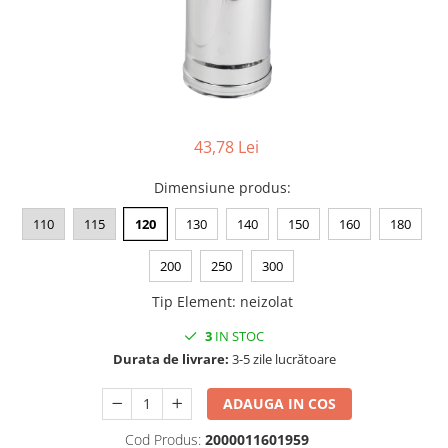
contoar gaz
Aer condiționat
Centrală
Cutie pentru gaz
Ventiloconvectoare
electrică
Fitinguri
pe gaz
pe peleți
de PP
Radiatoare
de compresiune (PEHD)
43,78 Lei
de fontă zincată
de aluminiu
Dimensiune produs
:
Racorduri
de oțel
pentru baie
Suport sanitar & clapetă WC
110
115
120
130
140
150
160
180
Auxiliare
200
250
300
Întreținere a instalațiilor
Boilere
Tip Element
:
neizolat
1 serpentină
3
IN STOC
2 serpentine
Durata de livrare:
3-5 zile lucrătoare
Termostat
ADAUGA IN COS
Puffer
Cod Produs:
2000011601959
Vas de expansiune