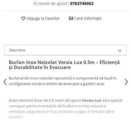
Ai nevoie de ajutor?
0763745052
Pompă de căldură
Adauga la Favorite
Cere informatii
Descriere
Burlan Inox Neizolat Versia Lux 0.5m – Eficiență
și Durabilitate în Evacuare
Burlanul din inox neizolat reprezintă o componentă de bază în
configurarea oricărui sistem de evacuare a gazelor arse.
Acest element liniar de 0.5 metri din gama
Versia Lux
este special
conceput pentru instalațiile de încălzire cu tiraj natural și
ventilație, asigurând un flux constant și sigur al fumului către
exterior.