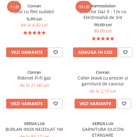
contoar gaz
Aer condiționat
Conran
Warmsolution
-1 LEI
-15 LEI
Centrală
Stut cu filet sudabil
Detector Gaz 9 - 12v cu
Cutie pentru gaz
Ventiloconvectoare
electrică
Electrovalvă de 3/4
5,39 Lei
Fitinguri
pe gaz
95,00 Lei
de la 4,50 Lei
80,00 Lei
pe peleți
de PP
Radiatoare
de compresiune (PEHD)
de fontă zincată
de aluminiu
VEZI VARIANTE
ADAUGA IN COS
Racorduri
de oțel
pentru baie
Suport sanitar & clapetă WC
Conran
Conran
Auxiliare
Robinet FI-FI gaz
Colier țeavă cu prezon și
Întreținere a instalațiilor
garnitură de cauciuc
de la 21,00 Lei
de la 2,10 Lei
Boilere
1 serpentină
VEZI VARIANTE
VEZI VARIANTE
2 serpentine
Termostat
VERSIA LUX
VERSIA LUX
Puffer
BURLAN INOX NEIZOLAT 1M
GARNITURA SILICON
ETANSARE
Vas de expansiune
de la 83,17 Lei