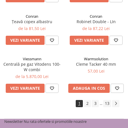
Conran
Conran
Țeavă copex albastru
Robinet Double - LIn
de la 81,50 Lei
de la 87,22 Lei
VEZI VARIANTE
VEZI VARIANTE
Viessmann
Warmsolution
Centrală pe gaz Vitodens 100-
Cleme Tacker 40 mm
W combi
57,00 Lei
de la 5.870,00 Lei
VEZI VARIANTE
ADAUGA IN COS
1
2
3
13
...
Newsletter
Nu rata ofertele si promotiile noastre