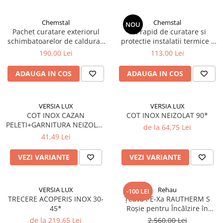
Chemstal
Chemstal
NOU
Pachet curatare exteriorul
Kit rapid de curatare si
schimbatoarelor de caldura -
protectie instalatii termice -
centrală in condensare
Doctor Cleanex Plus
190,00 Lei
113,00 Lei
ADAUGA IN COS
ADAUGA IN COS
VERSIA LUX
VERSIA LUX
COT INOX CAZAN
COT INOX NEIZOLAT 90*
PELETI+GARNITURA NEIZOLAT
de la 64,75 Lei
45*
41,49 Lei
VEZI VARIANTE
VEZI VARIANTE
VERSIA LUX
Rehau
-100 LEI
TRECERE ACOPERIS INOX 30-
Țeavă PE-Xa RAUTHERM S
45*
Roșie pentru Încălzire în
Pardoseală (Ø 17 - Ø 32)
de la 219,65 Lei
2.560,00 Lei