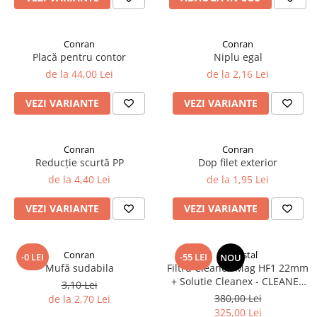
Conran
Conran
Placă pentru contor
Niplu egal
de la 44,00 Lei
de la 2,16 Lei
VEZI VARIANTE
VEZI VARIANTE
Conran
Conran
Reducție scurtă PP
Dop filet exterior
de la 4,40 Lei
de la 1,95 Lei
VEZI VARIANTE
VEZI VARIANTE
Conran
Chemstal
-0 LEI
-55 LEI
NOU
Mufă sudabila
Filtru Cleanex Mag HF1 22mm
+ Solutie Cleanex - CLEANEX
3,10 Lei
MAG PACK
380,00 Lei
de la 2,70 Lei
325,00 Lei