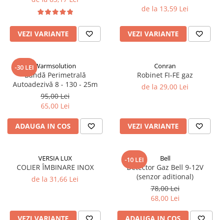
de la 13,59 Lei
Pompă de căldură
VEZI VARIANTE
VEZI VARIANTE
Warmsolution
Conran
-30 LEI
Bandă Perimetrală
Robinet FI-FE gaz
Autoadezivă 8 - 130 - 25m
de la 29,00 Lei
95,00 Lei
65,00 Lei
ADAUGA IN COS
VEZI VARIANTE
VERSIA LUX
Bell
-10 LEI
COLIER ÎMBINARE INOX
Detector Gaz Bell 9-12V
(senzor aditional)
de la 31,66 Lei
78,00 Lei
68,00 Lei
VEZI VARIANTE
ADAUGA IN COS