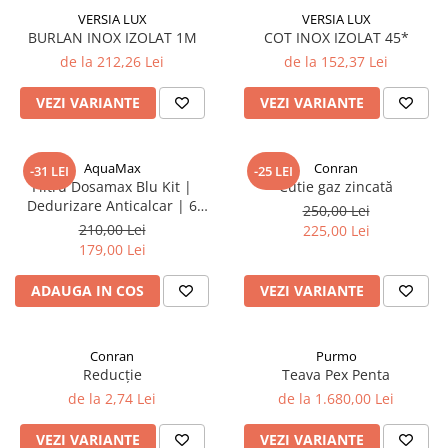
VERSIA LUX
VERSIA LUX
BURLAN INOX IZOLAT 1M
COT INOX IZOLAT 45*
de la 212,26 Lei
de la 152,37 Lei
VEZI VARIANTE
VEZI VARIANTE
AquaMax
Conran
-31 LEI
-25 LEI
Filtru Dosamax Blu Kit |
Cutie gaz zincată
Dedurizare Anticalcar | 6
250,00 Lei
rezerve | 1/2''
210,00 Lei
225,00 Lei
179,00 Lei
ADAUGA IN COS
VEZI VARIANTE
Conran
Purmo
Reducție
Teava Pex Penta
de la 2,74 Lei
de la 1.680,00 Lei
VEZI VARIANTE
VEZI VARIANTE