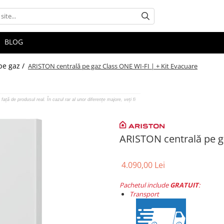
BLOG
pe gaz /
ARISTON centrală pe gaz Class ONE WI-FI | + Kit Evacuare
față de produsul real. În cazul rar al unor diferențe majore, veți fi
ARISTON centrală pe ga
4.090,00 Lei
Pachetul include
GRATUIT
:
Transport