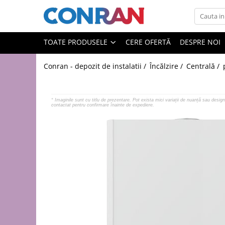
Toate Produsele
TOATE PRODUSELE
CERE OFERTĂ
DESPRE NOI
Încălzire
Conran - depozit de instalatii /
Încălzire /
Centrală /
Fitinguri
de cupru
de PPR
*
Imaginile sunt cu titlu de prezentare. Pot exista mici variații de nuanță sau design 
contactat pentru confirmare înainte de expediere.
de fontă neagră
de fontă zincată
de oțel
de PEX | Everpro
de PEX | Rehau
de PEX | Everline
Țevi
de cupru
de PPR