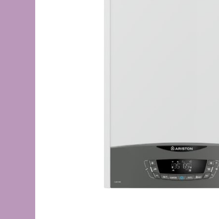
de oțel
de Pex
Centrală
electrică
pe gaz
pe peleți
Radiatoare
de aluminiu
de oțel
pentru baie
Auxiliare
Întreținere a instalațiilor
Boilere
1 serpentină
2 serpentine
Termostat