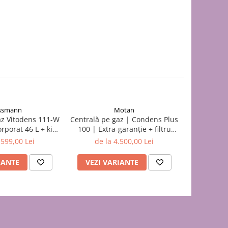
ssmann
Motan
az Vitodens 111-W
Centrală pe gaz | Condens Plus
MOTAN c
orporat 46 L + kit
100 | Extra-garanție + filtru
Condens KP
re 60/100
antimagnetită + Kit evacuare
.599,00 Lei
de la 4.500,00 Lei
3
IANTE
VEZI VARIANTE
ADAUG