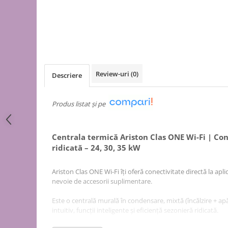
Puffer
Vas de expansiune
Pompă de căldură
Încălzire în pardoseală
Țeavă de pardoseală
Review-uri
(0)
Descriere
Distribuitoare
Grupuri de pompare și accesorii
Produs listat și pe
Automatizări & control
Pachete încălzire în pardoseală
Centrala termică Ariston Clas ONE Wi-Fi | Con
Apă și ventilație
ridicată – 24, 30, 35 kW
Pompă
de recirculare
Ariston Clas ONE Wi-Fi îți oferă conectivitate directă la apli
nevoie de accesorii suplimentare.
de recirculare ACM
de condens
Este o centrală murală în condensare, mixtă (încălzire + apă
maceratoare
intuitiv, funcții inteligente și eficiență sezonieră ridicată.
de ridicare a presiunii