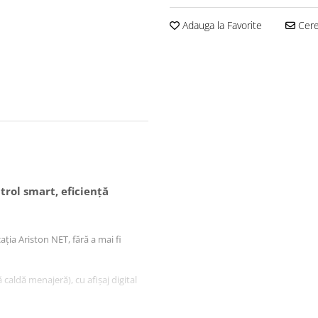
Adauga la Favorite
Cere 
trol smart, eficiență
cația Ariston NET, fără a mai fi
 caldă menajeră), cu afișaj digital