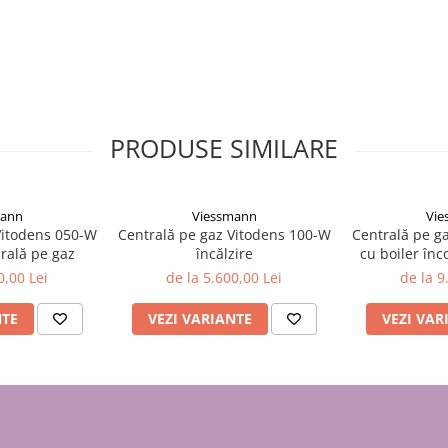
ston NET
 permite să setezi temperatura, să
l.
 compatibilitatea cu comenzile
PRODUSE SIMILARE
tate.
c în funcție de condițiile
ă este disponibilă imediat, fără a
mann
Viessmann
Vie
Vitodens 050-W
Centrală pe gaz Vitodens 100-W
Centrală pe g
rală pe gaz
încălzire
cu boiler înc
evacua
0,00 Lei
de la 5.600,00 Lei
de la 9
NTE
VEZI VARIANTE
VEZI VAR
x, proiectat pentru eficiență și
constantă la necesarul real de
mizează consumul de gaz.