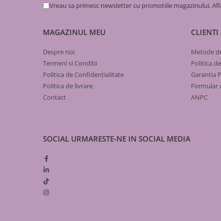
Afișajul LCD cu iluminare oferă acces rapid la toate setăril
Gaz
Vreau sa primesc newsletter cu promotiile magazinului. Af
avertizează imediat în cazul unor erori sau defecțiuni.
Țevi
de PEHD
MAGAZINUL MEU
CLIENTI
de oțel
Pachetul conține:
Despre noi
Metode de
Fitinguri
Centrala termică murală Ariston Clas ONE Wi-Fi (în func
Termeni si Conditii
Politica d
Modul Wi-Fi integrat
pentru electrofuziune
Politica de Confidentialitate
Garantia 
Manual de utilizare
de fontă neagră
Kit de racordare (conform fișei tehnice)
Politica de livrare
Formular 
racord gaz inox
Contact
ANPC
plăcă de contor
de compresiune (PEHD)
Variante disponibile
de otel
SOCIAL
URMARESTE-NE IN SOCIAL MEDIA
Cod
Denumire
Putere utilă înc
Alte armături
produs
(80/60°C)
Robineți
3302123
Clas ONE Wi-Fi
20,6 kW
Detector gaz
24 kW
contoar gaz
3302124
Clas ONE Wi-Fi
25,8 kW
Cutie pentru gaz
30 kW