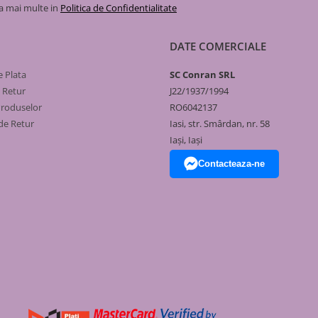
e, iar sistemul de autodiagnoză te
la mai multe in
Politica de Confidentialitate
DATE COMERCIALE
 Plata
SC Conran SRL
ție de variantă)
e Retur
J22/1937/1994
Produselor
RO6042137
de Retur
Iasi, str. Smârdan, nr. 58
Iași, Iași
Contacteaza-ne
ălzire
Debit ACM (ΔT
25°C)
13,7 l/min
15,0 l/min