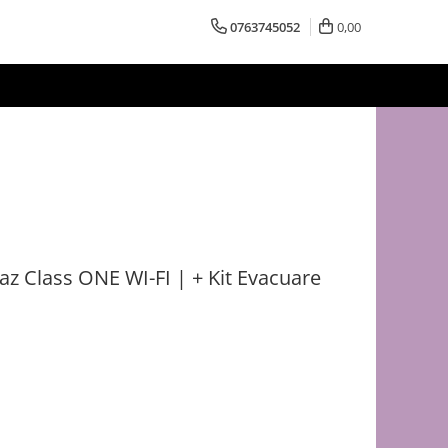
0763745052
0,00
z Class ONE WI-FI | + Kit Evacuare