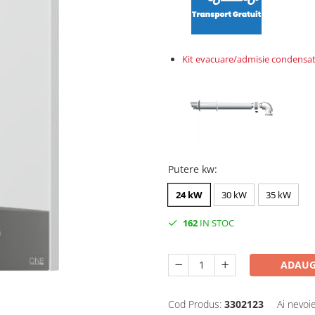
Kit evacuare/admisie condensat
Putere kw
:
24 kW
30 kW
35 kW
162
IN STOC
ADAUG
Cod Produs:
3302123
Ai nevoi