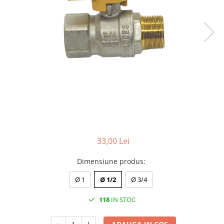
de oțel
de Pex
Centrală
electrică
pe gaz
pe peleți
Radiatoare
de aluminiu
de oțel
pentru baie
Auxiliare
33,00 Lei
Întreținere a instalațiilor
Dimensiune produs
:
Boilere
Ø 1
Ø 1/2
Ø 3/4
1 serpentină
2 serpentine
118
IN STOC
Termostat