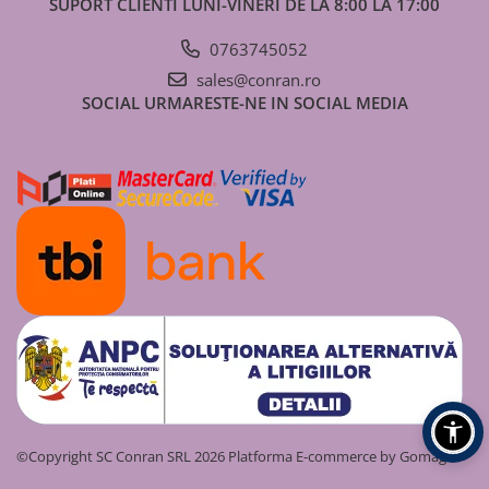
SUPORT CLIENTI
LUNI-VINERI DE LA 8:00 LA 17:00
Coșuri de fum/ ventilație
Simplu perete (neizolat)
0763745052
Dublu perete (izolat)
sales@conran.ro
SOCIAL
URMARESTE-NE IN SOCIAL MEDIA
Cazan peleți
Sistem complet coș de fum/
ventilație
©Copyright SC Conran SRL 2026
Platforma E-commerce by Gomag