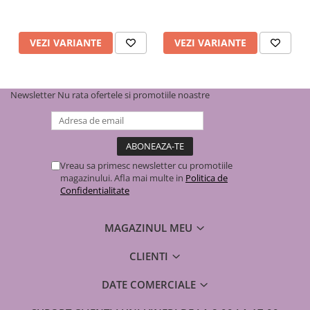
Gaz
Țevi
VEZI VARIANTE
VEZI VARIANTE
de PEHD
de oțel
Fitinguri
Newsletter
Nu rata ofertele si promotiile noastre
pentru electrofuziune
de fontă neagră
racord gaz inox
plăcă de contor
Vreau sa primesc newsletter cu promotiile
de compresiune (PEHD)
magazinului. Afla mai multe in
Politica de
de otel
Confidentialitate
Alte armături
MAGAZINUL MEU
Robineți
Detector gaz
CLIENTI
contoar gaz
DATE COMERCIALE
Cutie pentru gaz