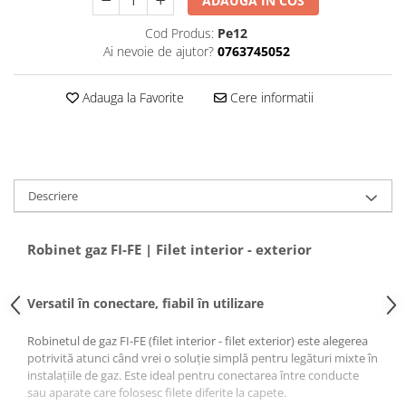
Puffer
ADAUGA IN COS
Vas de expansiune
Cod Produs:
Pe12
Ai nevoie de ajutor?
0763745052
Pompă de căldură
Încălzire în pardoseală
Adauga la Favorite
Cere informatii
Țeavă de pardoseală
Distribuitoare
Grupuri de pompare și accesorii
Automatizări & control
Descriere
Pachete încălzire în pardoseală
Apă și ventilație
Robinet gaz FI-FE | Filet interior - exterior
Pompă
de recirculare
Versatil în conectare, fiabil în utilizare
de recirculare ACM
Robinetul de gaz FI-FE (filet interior - filet exterior) este alegerea
de condens
potrivită atunci când vrei o soluție simplă pentru legături mixte în
maceratoare
instalațiile de gaz. Este ideal pentru conectarea între conducte
sau aparate care folosesc filete diferite la capete.
de ridicare a presiunii