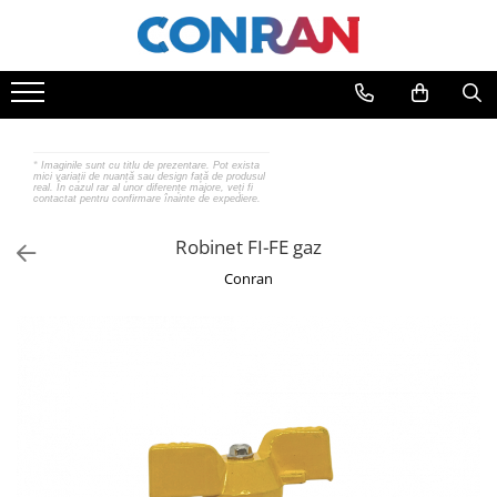
Toate Produsele
Încălzire
Fitinguri
*
Imaginile sunt cu titlu de prezentare. Pot exista
mici variații de nuanță sau design față de produsul
de cupru
real. În cazul rar al unor diferențe majore, veți fi
contactat pentru confirmare înainte de expediere.
de PPR
de fontă neagră
Robinet FI-FE gaz
de fontă zincată
Conran
de oțel
de PEX | Everpro
de PEX | Rehau
de PEX | Everline
Țevi
de cupru
de PPR