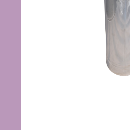
de oțel
de Pex
Centrală
electrică
pe gaz
pe peleți
Radiatoare
de aluminiu
de oțel
pentru baie
Auxiliare
Întreținere a instalațiilor
Boilere
1 serpentină
2 serpentine
Termostat