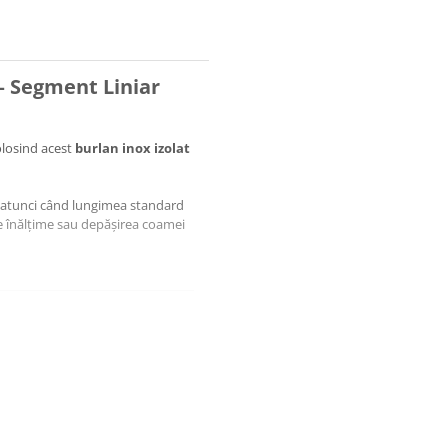
 – Segment Liniar
folosind acest
burlan inox izolat
 atunci când lungimea standard
e înălțime sau depășirea coamei
 ideal pentru porțiunile de
uă puncte fixe de susținere.
 etanșeitatea perfectă chiar și la
ână la
450 °C
.