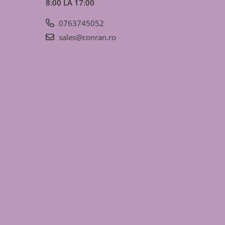
8:00 LA 17:00
0763745052
sales@conran.ro