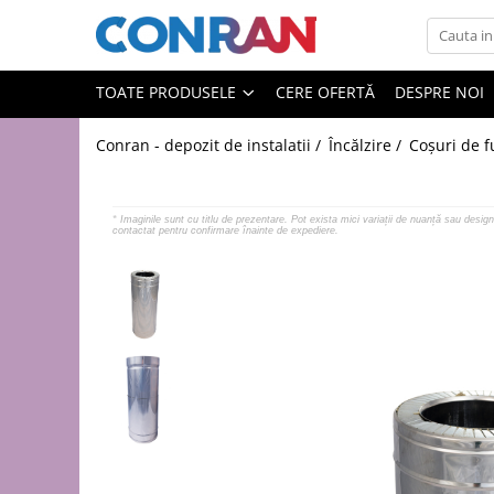
Toate Produsele
TOATE PRODUSELE
CERE OFERTĂ
DESPRE NOI
Încălzire
Conran - depozit de instalatii /
Încălzire /
Coșuri de 
Fitinguri
de cupru
de PPR
*
Imaginile sunt cu titlu de prezentare. Pot exista mici variații de nuanță sau design 
contactat pentru confirmare înainte de expediere.
de fontă neagră
de fontă zincată
de oțel
de PEX | Everpro
de PEX | Rehau
de PEX | Everline
Țevi
de cupru
de PPR