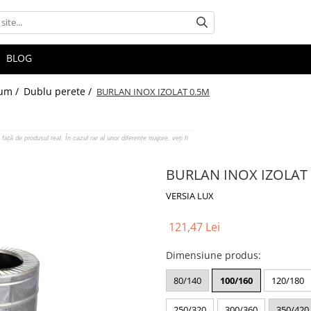
BLOG
fum /
Dublu perete /
BURLAN INOX IZOLAT 0.5M
față de produsul real. În cazul rar al unor diferențe majore, veți fi
BURLAN INOX IZOLAT
VERSIA LUX
121,47 Lei
Dimensiune produs
:
80/140
100/160
120/180
250/320
300/360
350/420