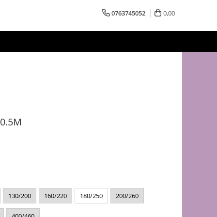
0763745052
0,00
 0.5M
130/200
160/220
180/250
200/260
400/460