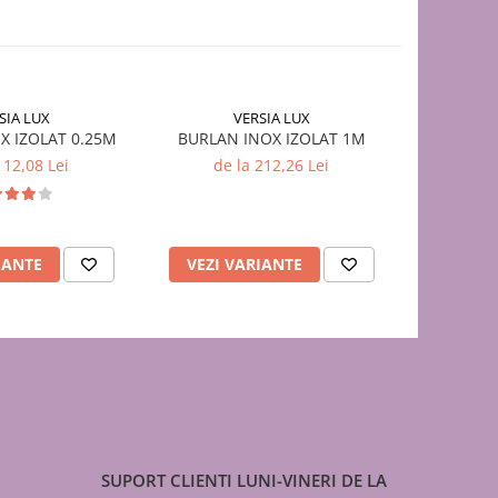
SIA LUX
VERSIA LUX
X IZOLAT 0.25M
BURLAN INOX IZOLAT 1M
COT I
112,08 Lei
de la 212,26 Lei
de 
IANTE
VEZI VARIANTE
VEZI 
SUPORT CLIENTI
LUNI-VINERI DE LA