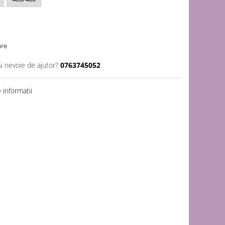
are
Ai nevoie de ajutor?
0763745052
informatii