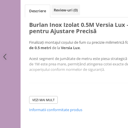
Puffer
Vas de expansiune
Review-uri
(0)
Descriere
Pompă de căldură
Burlan Inox Izolat 0.5M Versia Lux
Încălzire în pardoseală
pentru Ajustare Precisă
Țeavă de pardoseală
Finalizați montajul coșului de fum cu precizie milimetrică 
Distribuitoare
de 0.5 metri
de la
Versia Lux
.
Grupuri de pompare și accesorii
Acest segment de jumătate de metru este piesa strategică
Automatizări & control
de 1M este prea mare, permițând atingerea cotei exacte d
Pachete încălzire în pardoseală
acoperișului conform normelor de siguranță.
Apă și ventilație
Pompă
de recirculare
VEZI MAI MULT
Construit din
inox AISI 304
, acest burlan dublu perete este
de recirculare ACM
traseu unde este necesară o ajustare intermediară între do
de condens
Informatii conformitate produs
maceratoare
Sudura laser longitudinală garantează că tubul iși păstrează
dilatațiile termice constante produse de temperaturi de p
de ridicare a presiunii