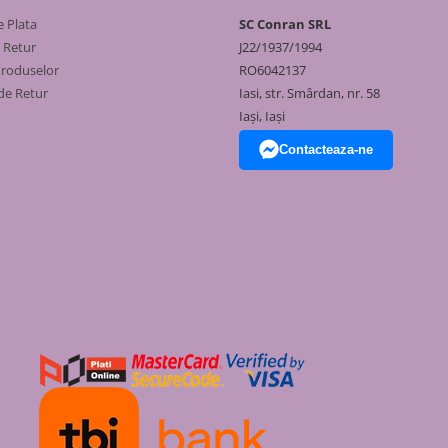
tează instalarea în spații unde
 Plata
SC Conran SRL
calde pentru un tiraj
e Retur
J22/1937/1994
Produselor
RO6042137
reacționează chimic cu
de Retur
Iasi, str. Smârdan, nr. 58
Iași, Iași
te acceptat de comisiile de
Contacteaza-ne
ții. Folosirea elementelor de
 o evacuare sigură. Magazinul
 toată țara.