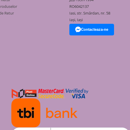
Produselor
RO6042137
de Retur
Iasi, str. Smârdan, nr. 58
Iași, Iași
Contacteaza-ne
tan (Unitate centrală)
tate suplimentară AC 220V)
PL (butan, propan), gaze de
3W