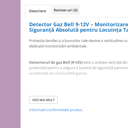
Puffer
Vas de expansiune
Review-uri
(0)
Descriere
Pompă de căldură
Detector Gaz Bell 9-12V – Monitorizare
Încălzire în pardoseală
Siguranță Absolută pentru Locuința T
Țeavă de pardoseală
Protecția familiei și a bunurilor tale devine o certitudine 
Distribuitoare
dedicată monitorizării ambientale.
Grupuri de pompare și accesorii
Automatizări & control
Detectorul de gaz Bell (9-12V)
este o unitate centrală de 
proiectată pentru a asigura o barieră de siguranță perma
Pachete încălzire în pardoseală
accidentale de combustibili gazoși.
Apă și ventilație
Pompă
de recirculare
Datorită senzorului intern extrem de sensibil, acest dispo
calitatea aerului și reacționează rapid la prezența gazului 
VEZI MAI MULT
de recirculare ACM
(butan, propan pentru butelii) și a gazelor de cărbune.
de condens
Informatii conformitate produs
maceratoare
de ridicare a presiunii
Cu un montaj simplu pe perete și o compatibilitate univers