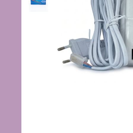
de oțel
de Pex
Centrală
electrică
pe gaz
pe peleți
Radiatoare
de aluminiu
de oțel
pentru baie
Auxiliare
Întreținere a instalațiilor
Boilere
1 serpentină
2 serpentine
Termostat