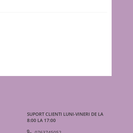
SUPORT CLIENTI
LUNI-VINERI DE LA
8:00 LA 17:00
0763745052