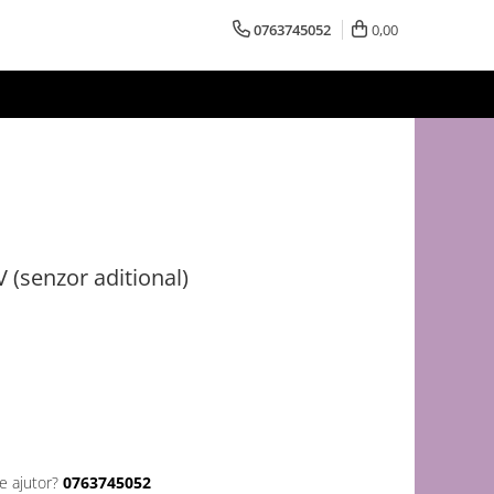
0763745052
0,00
 (senzor aditional)
e ajutor?
0763745052