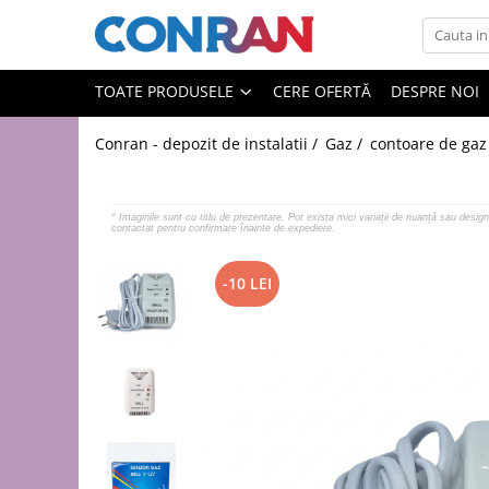
Toate Produsele
TOATE PRODUSELE
CERE OFERTĂ
DESPRE NOI
Încălzire
Conran - depozit de instalatii /
Gaz /
contoare de gaz
Fitinguri
de cupru
de PPR
*
Imaginile sunt cu titlu de prezentare. Pot exista mici variații de nuanță sau design 
contactat pentru confirmare înainte de expediere.
de fontă neagră
de fontă zincată
-10 LEI
de oțel
de PEX | Everpro
de PEX | Rehau
de PEX | Everline
Țevi
de cupru
de PPR