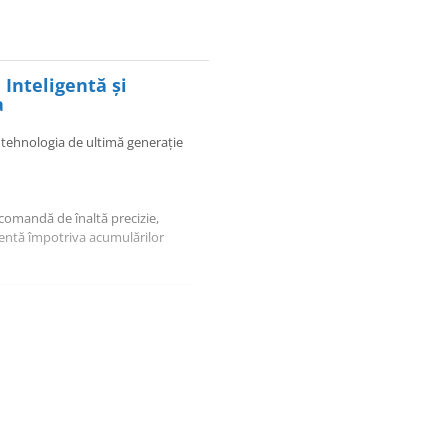
 Inteligentă și
a
cu tehnologia de ultimă generație
comandă de înaltă precizie,
nentă împotriva acumulărilor
zitiv monitorizează constant
metan (de rețea), a GPL-ului
ală, echipamentul îți aduce