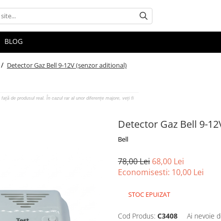
BLOG
 /
Detector Gaz Bell 9-12V (senzor aditional)
față de produsul real. În cazul rar al unor diferențe majore, veți fi
Detector Gaz Bell 9-12V
Bell
78,00 Lei
68,00 Lei
Economisesti:
10,00
Lei
STOC EPUIZAT
Cod Produs:
C3408
Ai nevoie d