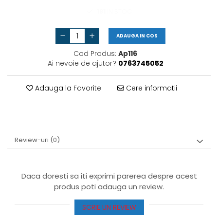
Vas de expansiune
181
IN STOC
Pompă de căldură
ADAUGA IN COS
Cod Produs:
Ap116
Ai nevoie de ajutor?
0763745052
Adauga la Favorite
Cere informatii
Review-uri
(0)
Daca doresti sa iti exprimi parerea despre acest
produs poti adauga un review.
SCRIE UN REVIEW