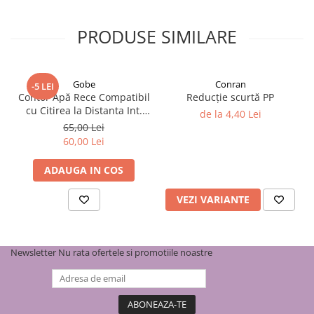
PRODUSE SIMILARE
Gobe
Conran
-5 LEI
Contor Apă Rece Compatibil
Reducție scurtă PP
cu Citirea la Distanta Int.
de la 4,40 Lei
1/2''
65,00 Lei
60,00 Lei
ADAUGA IN COS
VEZI VARIANTE
Newsletter
Nu rata ofertele si promotiile noastre