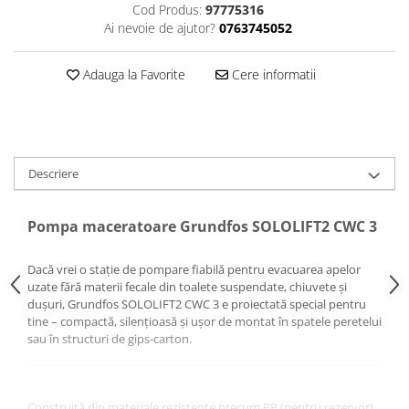
Puffer
Cod Produs:
97775316
Ai nevoie de ajutor?
0763745052
Vas de expansiune
Pompă de căldură
Adauga la Favorite
Cere informatii
Încălzire în pardoseală
Țeavă de pardoseală
Distribuitoare
Grupuri de pompare și accesorii
Descriere
Automatizări & control
Pachete încălzire în pardoseală
Pompa maceratoare Grundfos SOLOLIFT2 CWC 3
Apă și ventilație
Dacă vrei o stație de pompare fiabilă pentru evacuarea apelor
Pompă
uzate fără materii fecale din toalete suspendate, chiuvete și
de recirculare
dușuri, Grundfos SOLOLIFT2 CWC 3 e proiectată special pentru
tine – compactă, silențioasă și ușor de montat în spatele peretelui
de recirculare ACM
sau în structuri de gips-carton.
de condens
maceratoare
de ridicare a presiunii
Construită din materiale rezistente precum PP (pentru rezervor)