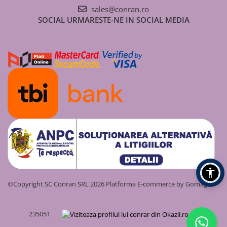
Coșuri de fum/ ventilație
sales@conran.ro
Simplu perete (neizolat)
Denumire
Cod
Debit
Înălțime
Pu
SOCIAL
URMARESTE-NE IN SOCIAL MEDIA
produs
produs
nominal
pompare
no
Dublu perete (izolat)
max.
Cazan peleți
SOLOLIFT2
97775316
1.4 l/s
5.5 m
0.
Sistem complet coș de fum/
CWC 3
ventilație
©Copyright SC Conran SRL 2026
Platforma E-commerce by Gomag
235051