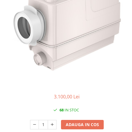
de oțel
de Pex
Centrală
electrică
pe gaz
pe peleți
Radiatoare
de aluminiu
de oțel
pentru baie
Auxiliare
Întreținere a instalațiilor
3.100,00 Lei
Boilere
1 serpentină
68
IN STOC
2 serpentine
Termostat
ADAUGA IN COS