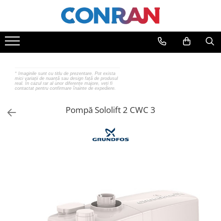
Toate Produsele
Încălzire
Fitinguri
*
Imaginile sunt cu titlu de prezentare. Pot exista
mici variații de nuanță sau design față de produsul
de cupru
real. În cazul rar al unor diferențe majore, veți fi
contactat pentru confirmare înainte de expediere.
de PPR
de fontă neagră
Pompă Sololift 2 CWC 3
de fontă zincată
de oțel
de PEX | Everpro
de PEX | Rehau
de PEX | Everline
Țevi
de cupru
de PPR