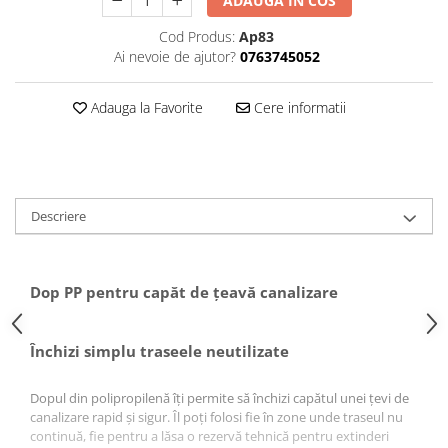
Puffer
ADAUGA IN COS
Vas de expansiune
Cod Produs:
Ap83
Ai nevoie de ajutor?
0763745052
Pompă de căldură
Încălzire în pardoseală
Adauga la Favorite
Cere informatii
Țeavă de pardoseală
Distribuitoare
Grupuri de pompare și accesorii
Automatizări & control
Descriere
Pachete încălzire în pardoseală
Apă și ventilație
Dop PP pentru capăt de țeavă canalizare
Pompă
de recirculare
Închizi simplu traseele neutilizate
de recirculare ACM
de condens
Dopul din polipropilenă îți permite să închizi capătul unei țevi de
maceratoare
canalizare rapid și sigur. Îl poți folosi fie în zone unde traseul nu
de ridicare a presiunii
continuă, fie pentru a lăsa o rezervă tehnică pentru extinderi