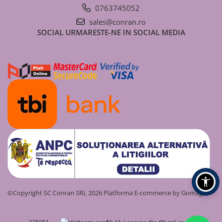
Coșuri de fum/ ventilație
0763745052
Simplu perete (neizolat)
sales@conran.ro
SOCIAL
URMARESTE-NE IN SOCIAL MEDIA
Dublu perete (izolat)
Cazan peleți
Sistem complet coș de fum/
ventilație
©Copyright SC Conran SRL 2026
Platforma E-commerce by Gomag