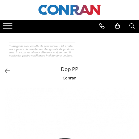
Toate Produsele
Încălzire
Fitinguri
*
Imaginile sunt cu titlu de prezentare. Pot exista
mici variații de nuanță sau design față de produsul
de cupru
real. În cazul rar al unor diferențe majore, veți fi
contactat pentru confirmare înainte de expediere.
de PPR
de fontă neagră
Dop PP
de fontă zincată
Conran
de oțel
de PEX | Everpro
de PEX | Rehau
de PEX | Everline
Țevi
de cupru
de PPR