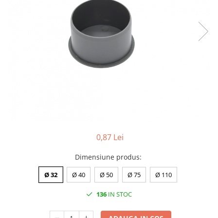
de oțel
de Pex
Centrală
electrică
pe gaz
pe peleți
Radiatoare
de aluminiu
de oțel
pentru baie
Auxiliare
0,87 Lei
Întreținere a instalațiilor
Dimensiune produs
:
Boilere
Ø 32
Ø 40
Ø 50
Ø 75
Ø 110
1 serpentină
2 serpentine
136
IN STOC
Termostat