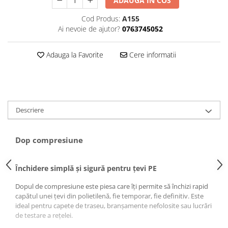
Puffer
ADAUGA IN COS
Vas de expansiune
Cod Produs:
A155
Ai nevoie de ajutor?
0763745052
Pompă de căldură
Încălzire în pardoseală
Adauga la Favorite
Cere informatii
Țeavă de pardoseală
Distribuitoare
Grupuri de pompare și accesorii
Automatizări & control
Descriere
Pachete încălzire în pardoseală
Apă și ventilație
Dop compresiune
Pompă
Închidere simplă și sigură pentru țevi PE
de recirculare
de recirculare ACM
Dopul de compresiune este piesa care îți permite să închizi rapid
de condens
capătul unei țevi din polietilenă, fie temporar, fie definitiv. Este
ideal pentru capete de traseu, branșamente nefolosite sau lucrări
maceratoare
de testare a rețelei.
de ridicare a presiunii