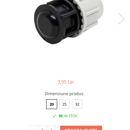
de oțel
de Pex
Centrală
electrică
pe gaz
pe peleți
Radiatoare
de aluminiu
de oțel
pentru baie
Auxiliare
3,95 Lei
Întreținere a instalațiilor
Dimensiune produs
:
Boilere
20
25
32
1 serpentină
2 serpentine
50
IN STOC
Termostat