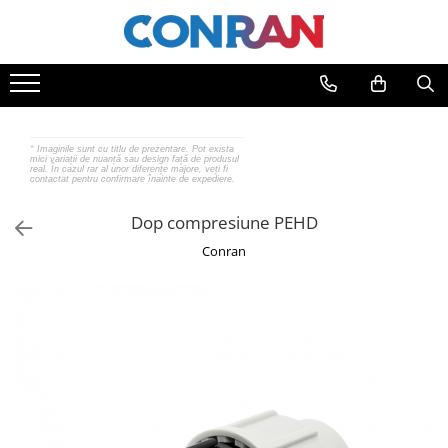
Toate Produsele
Încălzire
Fitinguri
*
Imaginile sunt cu titlu de prezentare. Pot exista
mici variații de nuanță sau design față de produsul
de cupru
real. În cazul rar al unor diferențe majore, veți fi
contactat pentru confirmare înainte de expediere.
de PPR
de fontă neagră
Dop compresiune PEHD
de fontă zincată
Conran
de oțel
de PEX | Everpro
de PEX | Rehau
de PEX | Everline
Țevi
de cupru
de PPR