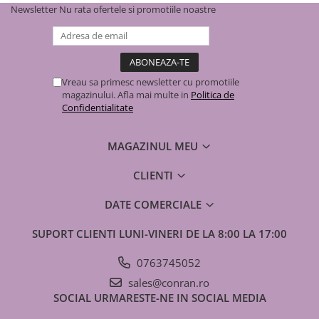
Newsletter
Nu rata ofertele si promotiile noastre
Variante disponibile
Cod
Cod
Capacitate
Greutate
Gre
unitate
unitate
BTU
UI (kg)
UE 
internă
externă
Vreau sa primesc newsletter cu promotiile
magazinului. Afla mai multe in
Politica de
7988514
7988509
10.000
14
38
Confidentialitate
7988515
7988511
13.000
14
38
MAGAZINUL MEU
CLIENTI
7988516
7988513
18.000
14
38
DATE COMERCIALE
SUPORT CLIENTI
LUNI-VINERI DE LA 8:00 LA 17:00
0763745052
sales@conran.ro
SOCIAL
URMARESTE-NE IN SOCIAL MEDIA