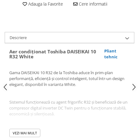
Adauga la Favorite
Cere informatii
Pompă de căldură
Descriere
Pliant
Aer condiționat Toshiba DAISEIKAI 10
R32 White
tehnic
Gama DAISEIKAI 10 R32 de la Toshiba aduce în prim-plan
performanță, eficiență și control inteligent, totul într-un design
elegant, disponibil în varianta White.
Sistemul funcționează cu agent frigorific R32 și beneficiază de un
compresor digital inverter DC Twin pentru o funcționare stabilă,
economică și silențioasă.
VEZI MAI MULT
Toate modelele din serie sunt încadrate în clasa energetică A+++