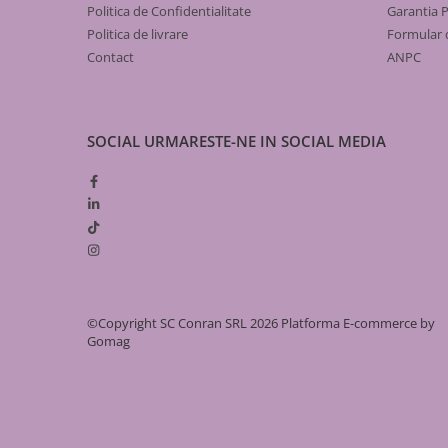
Gaz
Politica de Confidentialitate
Garantia 
Clasă Energetică (Răcire/Încălzire)
A
Țevi
Politica de livrare
Formular 
Contact
ANPC
de PEHD
Eficiență SEER / SCOP
6
de oțel
Temperatură minimă funcționare
-
Fitinguri
SOCIAL
URMARESTE-NE IN SOCIAL MEDIA
pentru electrofuziune
Nivel Zgomot (Unitate Internă)
5
de fontă neagră
Dimensiuni Unitate Internă
7
racord gaz inox
plăcă de contor
de compresiune (PEHD)
de otel
Alte armături
©Copyright SC Conran SRL 2026
Platforma E-commerce by
Robineți
Gomag
Detector gaz
contoar gaz
Cutie pentru gaz