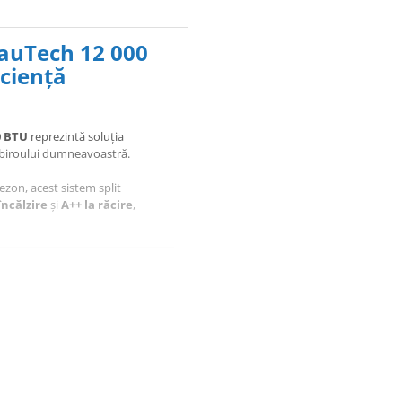
lauTech 12 000
iciență
0 BTU
reprezintă soluția
 biroului dumneavoastră.
ezon, acest sistem split
încălzire
și
A++ la răcire
,
n aparat de răcire, ci un sistem
orice decor, în timp ce
itoare sau camere de odihnă.