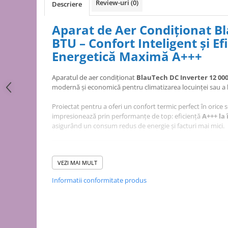
Puffer
Review-uri
(0)
Descriere
Vas de expansiune
Aparat de Aer Condiționat B
Pompă de căldură
BTU – Confort Inteligent și Ef
Încălzire în pardoseală
Energetică Maximă A+++
Țeavă de pardoseală
Distribuitoare
Aparatul de aer condiționat
BlauTech DC Inverter 12 00
modernă și economică pentru climatizarea locuinței sau a
Grupuri de pompare și accesorii
Proiectat pentru a oferi un confort termic perfect în orice s
Automatizări & control
impresionează prin performanțe de top: eficiență
A+++ la 
Pachete încălzire în pardoseală
asigurând un consum redus de energie și facturi mai mici.
Apă și ventilație
Pompă
VEZI MAI MULT
Dotat cu tehnologie de ultimă oră, BlauTech nu este doar u
de recirculare
complet de gestionare a calității aerului.
Informatii conformitate produs
de recirculare ACM
Designul său minimalist și modern se integrează perfect în 
de condens
funcționarea silențioasă îl face ideal chiar și pentru dorm
maceratoare
de ridicare a presiunii