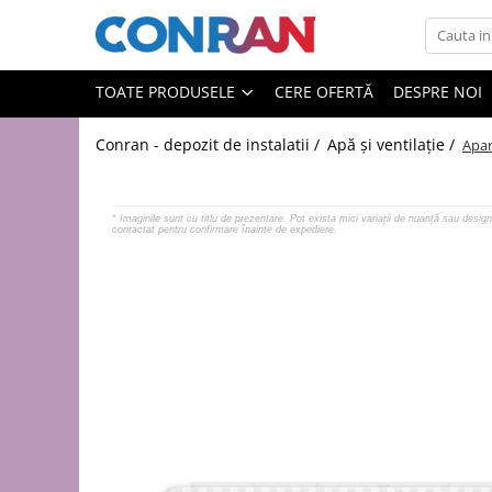
Toate Produsele
TOATE PRODUSELE
CERE OFERTĂ
DESPRE NOI
Încălzire
Conran - depozit de instalatii /
Apă și ventilație /
Apar
Fitinguri
de cupru
de PPR
*
Imaginile sunt cu titlu de prezentare. Pot exista mici variații de nuanță sau design 
contactat pentru confirmare înainte de expediere.
de fontă neagră
de fontă zincată
de oțel
de PEX | Everpro
de PEX | Rehau
de PEX | Everline
Țevi
de cupru
de PPR