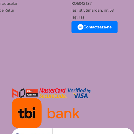
Produselor
RO6042137
++ / A+++ (zona caldă)
de Retur
Iasi, str. Smârdan, nr. 58
Iași, Iași
.1 / 5.0
Contacteaza-ne
15 °C
3 dB(A)
50 x 285 x 200 mm