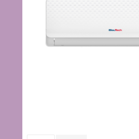
de oțel
de Pex
Centrală
electrică
pe gaz
pe peleți
Radiatoare
de aluminiu
de oțel
pentru baie
Auxiliare
Întreținere a instalațiilor
Boilere
1 serpentină
2 serpentine
Termostat