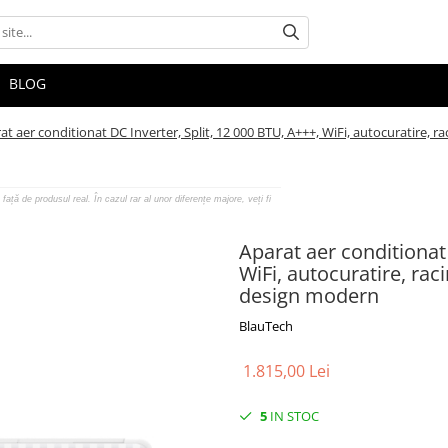
BLOG
at aer conditionat DC Inverter, Split, 12 000 BTU, A+++, WiFi, autocuratire, ra
față de produsul real. În cazul rar al unor diferențe majore, veți fi
Aparat aer conditionat 
WiFi, autocuratire, raci
design modern
BlauTech
1.815,00 Lei
5
IN STOC