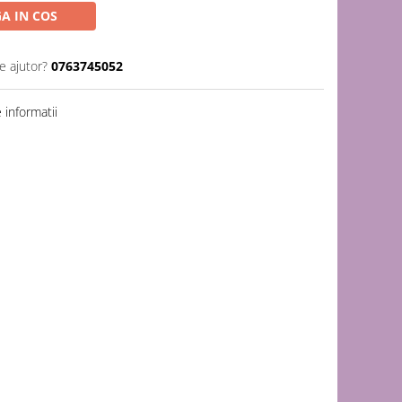
A IN COS
e ajutor?
0763745052
informatii