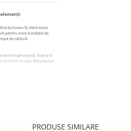
0 elemenți
ital Exclusivo îți oferă exact
vit pentru orice instalație de
pompă de căldură.
 termică generoasă, chiar și la
 constant în casă, fără pierderi
opsit electrostatic în alb (RAL
e tratat anticoroziv, iar presiunea
i în instalații mai complexe, nu
 conformează standardului EN 442.
PRODUSE SIMILARE
erea e aproape zero.