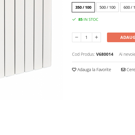
350 / 100
500 / 100
600 / 
85
IN STOC
ADAUG
Cod Produs:
V680014
Ai nevoi
Adauga la Favorite
Cere 