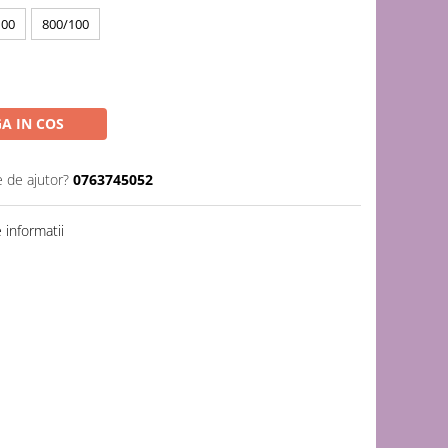
100
800/100
A IN COS
e de ajutor?
0763745052
informatii