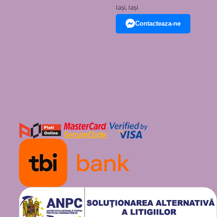
39 L
757×80×97
Iași, Iași
mm
Contacteaza-ne
43 L
857×80×97
mm