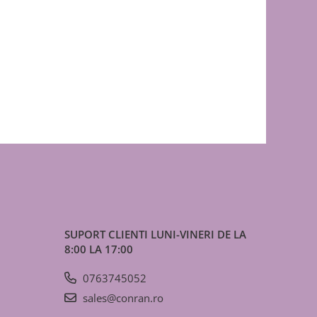
SUPORT CLIENTI
LUNI-VINERI DE LA
8:00 LA 17:00
0763745052
sales@conran.ro