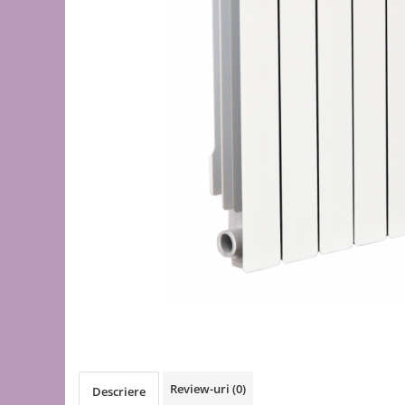
de oțel
de Pex
Centrală
electrică
pe gaz
pe peleți
Radiatoare
de aluminiu
de oțel
pentru baie
Auxiliare
Întreținere a instalațiilor
Boilere
1 serpentină
2 serpentine
Termostat
Review-uri
(0)
Descriere