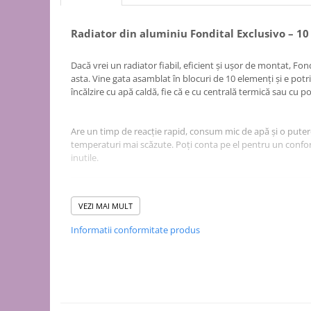
Puffer
Vas de expansiune
Radiator din aluminiu Fondital Exclusivo – 1
Pompă de căldură
Încălzire în pardoseală
Dacă vrei un radiator fiabil, eficient și ușor de montat, Fond
asta. Vine gata asamblat în blocuri de 10 elemenți și e potri
Țeavă de pardoseală
încălzire cu apă caldă, fie că e cu centrală termică sau cu 
Distribuitoare
Grupuri de pompare și accesorii
Are un timp de reacție rapid, consum mic de apă și o putere
temperaturi mai scăzute. Poți conta pe el pentru un confort
Automatizări & control
inutile.
Pachete încălzire în pardoseală
Apă și ventilație
VEZI MAI MULT
Pompă
Radiatorul e fabricat din aluminiu turnat sub presiune și e v
9010), așa că se integrează ușor în orice cameră. Interiorul 
Informatii conformitate produs
de recirculare
maximă de lucru e de 16 bari, testat la 24 bari, deci merge ș
de recirculare ACM
doar rezidențiale.
de condens
maceratoare
Funcționează optim cu agent termic între 30 și 70°C și se
de ridicare a presiunii
Îl poți monta pe perete cu consolele potrivite, iar întrețin