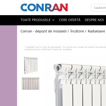
Toate Produsele
TOATE PRODUSELE
CERE OFERTĂ
DESPRE NOI
Încălzire
Conran - depozit de instalatii /
Încălzire /
Radiatoare
Fitinguri
de cupru
de PPR
*
Imaginile sunt cu titlu de prezentare. Pot exista mici variații de nuanță sau design 
contactat pentru confirmare înainte de expediere.
de fontă neagră
de fontă zincată
de oțel
de PEX | Everpro
de PEX | Rehau
de PEX | Everline
Țevi
de cupru
de PPR