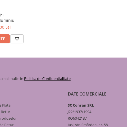
hi
redusă, deci e ușor de
aluminiu
isește spațiu. Fiecare model e
00 Lei
NTE
nținut
Dimensiuni
 apă
(HxLxA)
21 L
407×80×97
la mai multe in
Politica de Confidentialitate
mm
DATE COMERCIALE
26 L
556×80×97
mm
 Plata
SC Conran SRL
29 L
657×80×97
e Retur
J22/1937/1994
mm
Produselor
RO6042137
de Retur
Iasi, str. Smârdan, nr. 58