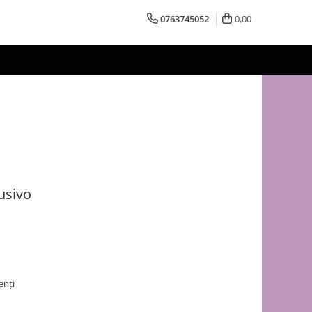
0763745052
0,00
usivo
enți