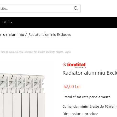
BLOG
 /
de aluminiu /
Radiator aluminiu Exclusivo
față de produsul real. În cazul rar al unor diferențe majore, veți fi
Radiator aluminiu Excl
62,00 Lei
Pretul afisat este per
element
Comanda
minimă
este de 10 elem
Dimensiune produs
: