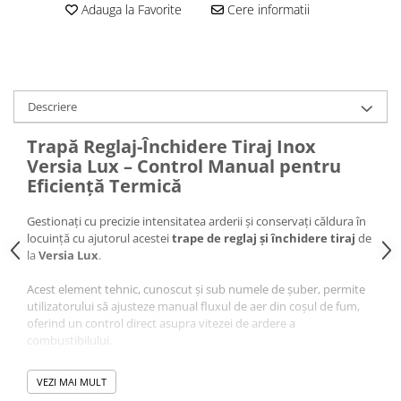
Puffer
Adauga la Favorite
Cere informatii
Vas de expansiune
Pompă de căldură
Încălzire în pardoseală
Descriere
Țeavă de pardoseală
Distribuitoare
Trapă Reglaj-Închidere Tiraj Inox
Versia Lux – Control Manual pentru
Grupuri de pompare și accesorii
Eficiență Termică
Automatizări & control
Pachete încălzire în pardoseală
Gestionați cu precizie intensitatea arderii și conservați căldura în
locuință cu ajutorul acestei
trape de reglaj și închidere tiraj
de
Apă și ventilație
la
Versia Lux
.
Pompă
Acest element tehnic, cunoscut și sub numele de șuber, permite
de recirculare
utilizatorului să ajusteze manual fluxul de aer din coșul de fum,
de recirculare ACM
oferind un control direct asupra vitezei de ardere a
combustibilului.
de condens
maceratoare
VEZI MAI MULT
de ridicare a presiunii