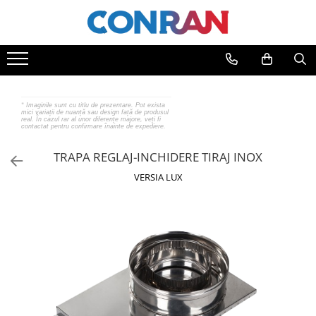
Toate Produsele
Încălzire
Fitinguri
*
Imaginile sunt cu titlu de prezentare. Pot exista
mici variații de nuanță sau design față de produsul
de cupru
real. În cazul rar al unor diferențe majore, veți fi
contactat pentru confirmare înainte de expediere.
de PPR
de fontă neagră
TRAPA REGLAJ-INCHIDERE TIRAJ INOX
de fontă zincată
VERSIA LUX
de oțel
de PEX | Everpro
de PEX | Rehau
de PEX | Everline
Țevi
de cupru
de PPR