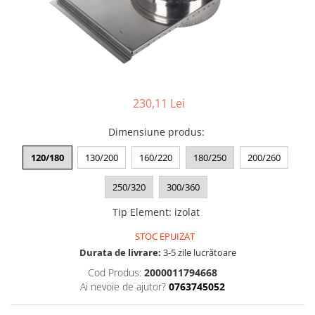
de oțel
de Pex
Centrală
electrică
pe gaz
pe peleți
230,11 Lei
Radiatoare
Dimensiune produs
:
de aluminiu
120/180
130/200
160/220
180/250
200/260
de oțel
pentru baie
250/320
300/360
Auxiliare
Tip Element
:
izolat
Întreținere a instalațiilor
Boilere
STOC EPUIZAT
Durata de livrare:
3-5 zile lucrătoare
1 serpentină
Cod Produs:
2000011794668
2 serpentine
Ai nevoie de ajutor?
0763745052
Termostat