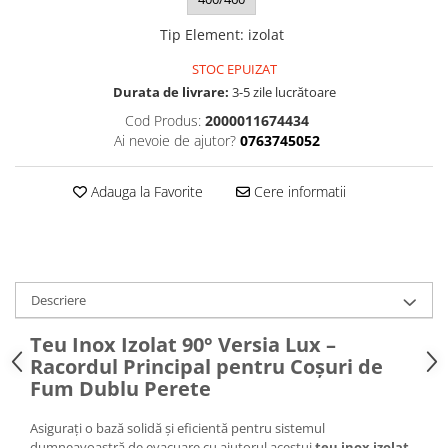
Pompă de căldură
Tip Element
:
izolat
STOC EPUIZAT
Durata de livrare:
3-5 zile lucrătoare
Cod Produs:
2000011674434
Ai nevoie de ajutor?
0763745052
Adauga la Favorite
Cere informatii
Descriere
Teu Inox Izolat 90° Versia Lux –
Racordul Principal pentru Coșuri de
Fum Dublu Perete
Asigurați o bază solidă și eficientă pentru sistemul
dumneavoastră de evacuare cu ajutorul acestui
teu inox izolat