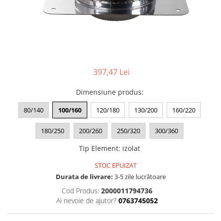
contoar gaz
Aer condiționat
Centrală
Cutie pentru gaz
Ventiloconvectoare
electrică
Fitinguri
pe gaz
pe peleți
de PP
Radiatoare
de compresiune (PEHD)
397,47 Lei
de fontă zincată
de aluminiu
Dimensiune produs
:
Racorduri
de oțel
pentru baie
Suport sanitar & clapetă WC
80/140
100/160
120/180
130/200
160/220
Auxiliare
180/250
200/260
250/320
300/360
Întreținere a instalațiilor
Boilere
Tip Element
:
izolat
1 serpentină
STOC EPUIZAT
2 serpentine
Durata de livrare:
3-5 zile lucrătoare
Termostat
Cod Produs:
2000011794736
Ai nevoie de ajutor?
0763745052
Puffer
Vas de expansiune