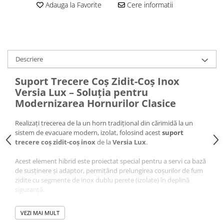
Adauga la Favorite
Cere informatii
Pompă de căldură
Descriere
Suport Trecere Coș Zidit-Coș Inox
Versia Lux – Soluția pentru
Modernizarea Hornurilor Clasice
Realizați trecerea de la un horn tradițional din cărïmidă la un
sistem de evacuare modern, izolat, folosind acest
suport
trecere coș zidit-coș inox
de la
Versia Lux
.
Acest element hibrid este proiectat special pentru a servi ca bază
de susținere și adaptor, permițând prelungirea coșurilor de fum
zidite cu segmente de inox dublu perete (izolate) în deplină
siguranță.
VEZI MAI MULT