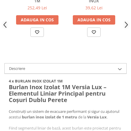
1M
INOX
252,49 Lei
39,62 Lei
ADAUGA IN COS
ADAUGA IN COS
Descriere
4 x BURLAN INOX IZOLAT 1M
Burlan Inox Izolat 1M Versia Lux –
Elementul Liniar Principal pentru
Coșuri Dublu Perete
Construiți un sistem de evacuare performant și sigur cu ajutorul
acestui
burlan inox izolat de 1 metru
de la
Versia Lux
.
Fiind segmentul liniar de bază, acest burlan este proiectat pentru