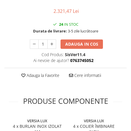
Pompă de căldură
2.321,47 Lei
24
IN STOC
Durata de livrare:
3-5 zile lucrătoare
ADAUGA IN COS
Cod Produs:
SisVer11.4
Ai nevoie de ajutor?
0763745052
Adauga la Favorite
Cere informatii
PRODUSE COMPONENTE
VERSIA LUX
VERSIA LUX
4 x BURLAN INOX IZOLAT
4 x COLIER ÎMBINARE
CO