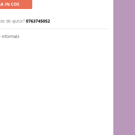
A IN COS
oie de ajutor?
0763745052
informatii