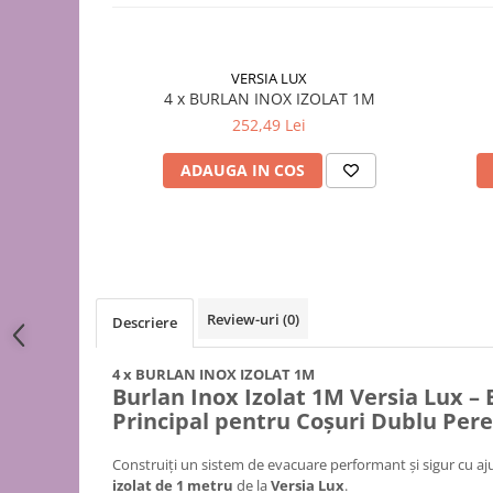
Puffer
Vas de expansiune
Pompă de căldură
VERSIA LUX
4 x BURLAN INOX IZOLAT 1M
Încălzire în pardoseală
252,49 Lei
Țeavă de pardoseală
Distribuitoare
ADAUGA IN COS
Grupuri de pompare și accesorii
Automatizări & control
Pachete încălzire în pardoseală
Apă și ventilație
Review-uri
(0)
Descriere
Pompă
de recirculare
4 x BURLAN INOX IZOLAT 1M
Burlan Inox Izolat 1M Versia Lux – 
de recirculare ACM
Principal pentru Coșuri Dublu Per
de condens
maceratoare
Construiți un sistem de evacuare performant și sigur cu aj
de ridicare a presiunii
izolat de 1 metru
de la
Versia Lux
.