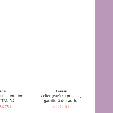
ehau
Conran
 Filet Interior
Colier țeavă cu prezon și
BURLAN 
ITAN RX
garnitură de cauciuc
de
 36,75 Lei
de la 2,10 Lei