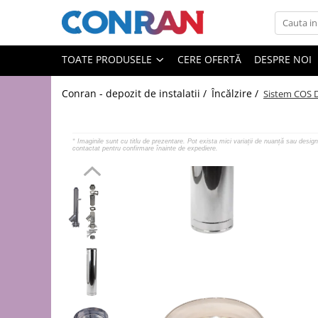
Toate Produsele
TOATE PRODUSELE
CERE OFERTĂ
DESPRE NOI
Încălzire
Conran - depozit de instalatii /
Încălzire /
Sistem COS D
Fitinguri
de cupru
de PPR
*
Imaginile sunt cu titlu de prezentare. Pot exista mici variații de nuanță sau design 
contactat pentru confirmare înainte de expediere.
de fontă neagră
de fontă zincată
de oțel
de PEX | Everpro
de PEX | Rehau
de PEX | Everline
Țevi
de cupru
de PPR