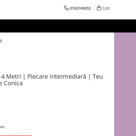
0763745052
0,00
a
4 Metri | Plecare Intermediară | Teu
e Conica
are