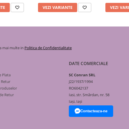
NTE
VEZI VARIANTE
VEZI VAR
 facilitând ridicarea rapidă a
sau o sobă, burlanul izolat de 1M
la mai multe in
Politica de Confidentialitate
e exterioare sau prin spații
DATE COMERCIALE
 Plata
SC Conran SRL
e Retur
J22/1937/1994
Produselor
RO6042137
irajul optim chiar și la
de Retur
Iasi, str. Smârdan, nr. 58
Iași, Iași
 coroziune, garantând o durată
Contacteaza-ne
abilitate mecanică și etanșeitate
ară a segmentelor de 1 metru