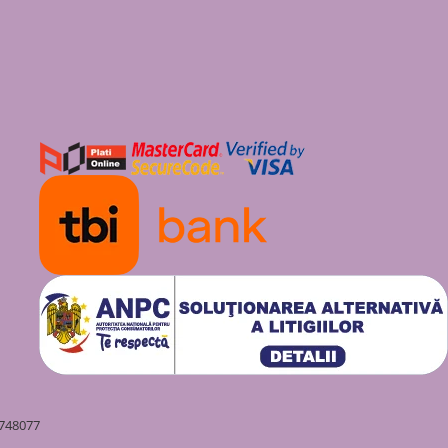
st și eficient. O investiție într-
 și un randament optim al sursei
tui produs tehnic în toată țara.
/200, 160/220, 180/250,
0/420, 400/460
748077