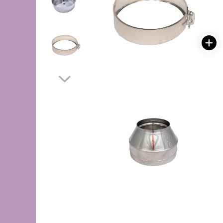
de oțel
de Pex
Centrală
electrică
pe gaz
pe peleți
Radiatoare
de aluminiu
de oțel
pentru baie
Auxiliare
Întreținere a instalațiilor
Boilere
1 serpentină
2 serpentine
Termostat