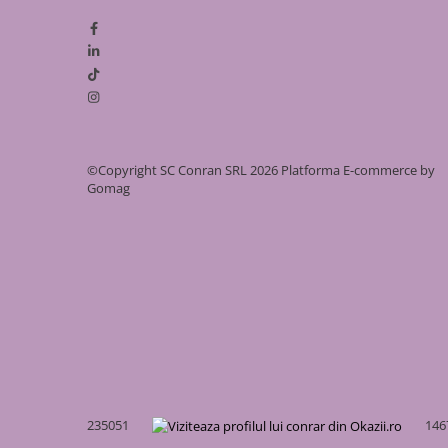
pentru a atinge înălțimea dorită.
Coșuri de fum/ ventilație
Simplu perete (neizolat)
Alege calitatea
Versia Lux
pentru un sistem de evacuare robu
un coș de fum izolat corect asigură siguranța familiei tale
Dublu perete (izolat)
de căldură. Magazinul nostru asigură livrarea rapidă a aces
Cazan peleți
Sistem complet coș de fum/
ventilație
©Copyright SC Conran SRL 2026
Platforma E-commerce by
Specificație
Detalii Produs
Gomag
Tehnică
Material
Oțel Inoxidabil AISI 304
Interior/Exterior
Tip Sistem
Dublu Perete (Izolat)
Lungime
1000 mm (1 metru)
Variante
80/140, 100/160, 120/180, 130
Diametru Int/Ext
200/260, 250/320, 300/360, 35
235051
146
(mm)