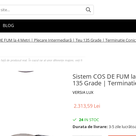
BLOG
E FUM la 4 Metri | Plecare Intermediară | Teu 135 Grade | Terminatie Conic
față de produsul real. În cazul rar al unor diferențe majore, veți fi
Sistem COS DE FUM la 
135 Grade | Terminati
VERSIA LUX
2.313,59 Lei
24
IN STOC
Durata de livrare:
3-5 zile lucrăto