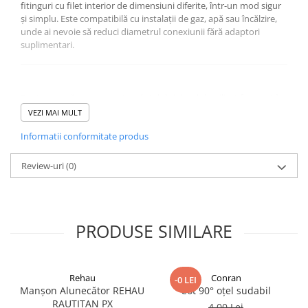
fitinguri cu filet interior de dimensiuni diferite, într-un mod sigur
și simplu. Este compatibilă cu instalații de gaz, apă sau încălzire,
unde ai nevoie să reduci diametrul conexiunii fără adaptori
suplimentari.
Fonta neagră este un material stabil și durabil, utilizat frecvent în
rețele care lucrează cu temperaturi și presiuni medii. Compoziția
VEZI MAI MULT
sa pe bază de fier și carbon asigură rezistență la uzură, iar în
Informatii conformitate produs
medii obișnuite nu necesită tratamente anticorozive. Dacă ai
condiții mai solicitante, poți aplica protecții suplimentare.
Review-uri
(0)
Montajul este simplu datorită filetelor standardizate și
dimensiunilor compatibile cu restul gamei de fitinguri. Totuși,
PRODUSE SIMILARE
fonta se poate fisura în caz de șoc mecanic sau înfiletare prea
strânsă, așa că se recomandă manipularea atentă la instalare.
Rehau
Conran
Variante disponibile
-0 LEI
Manșon Alunecător REHAU
Cot 90° oțel sudabil
Dimensiune
RAUTITAN PX
4,00 Lei