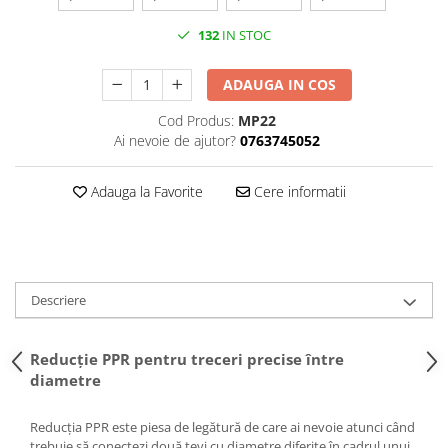
Puffer
Vas de expansiune
132
IN STOC
Pompă de căldură
ADAUGA IN COS
Încălzire în pardoseală
Țeavă de pardoseală
Cod Produs:
MP22
Ai nevoie de ajutor?
0763745052
Distribuitoare
Grupuri de pompare și accesorii
Adauga la Favorite
Cere informatii
Automatizări & control
Pachete încălzire în pardoseală
Apă și ventilație
Pompă
Descriere
de recirculare
de recirculare ACM
Reducție PPR pentru treceri precise între
diametre
de condens
maceratoare
Reducția PPR este piesa de legătură de care ai nevoie atunci când
de ridicare a presiunii
trebuie să conectezi două țevi cu diametre diferite în cadrul unui