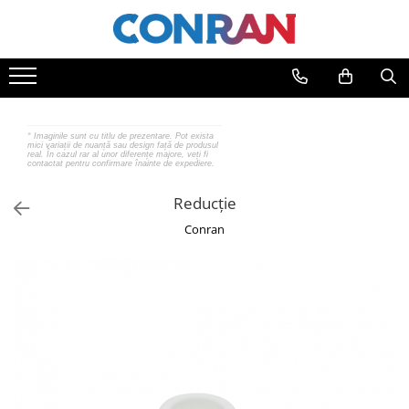
Toate Produsele
Încălzire
Fitinguri
*
Imaginile sunt cu titlu de prezentare. Pot exista
mici variații de nuanță sau design față de produsul
de cupru
real. În cazul rar al unor diferențe majore, veți fi
contactat pentru confirmare înainte de expediere.
de PPR
de fontă neagră
Reducție
de fontă zincată
Conran
de oțel
de PEX | Everpro
de PEX | Rehau
de PEX | Everline
Țevi
de cupru
de PPR