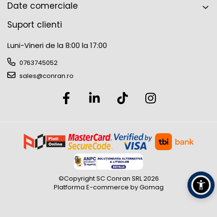
Date comerciale
900x1500
F3NA015009000000
1179 W
8.5 L
Suport clienti
500x1764
F3NA018005000000
793 W
5.6 L
Luni-Vineri de la 8:00 la 17:00
600x1764
F3NA018006000000
933 W
6.5 L
0763745052
750x1764
F3NA018007500000
1134 W
7.9 L
sales@conran.ro
900x1764
F3NA018009000000
1334 W
9.3 L
©Copyright SC Conran SRL 2026
Platforma E-commerce by Gomag