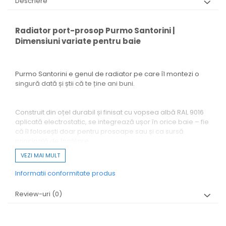
Descriere
Radiator port-prosop Purmo Santorini |
Dimensiuni variate pentru baie
Purmo Santorini e genul de radiator pe care îl montezi o
singură dată și știi că te ține ani buni.
Construit din oțel durabil și finisat cu vopsea albă RAL 9016
aplicată electrostatic, se integrează ușor în orice baie – fie
că îl folosești doar pentru prosoape sau și ca sursă
principală de încălzire.
VEZI MAI MULT
Informatii conformitate produs
Are o putere termică decentă pentru cât de compact e și
poate funcționa fără probleme în instalații cu temperaturi
Review-uri
(0)
de până la 110°C și presiuni de 10 bari.