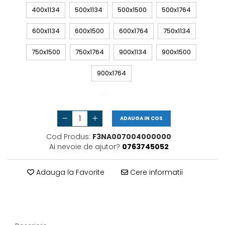
Vas de expansiune
400x1134
500x1134
500x1500
500x1764
Pompă de căldură
600x1134
600x1500
600x1764
750x1134
750x1500
750x1764
900x1134
900x1500
900x1764
151
IN STOC
ADAUGA IN COS
Cod Produs:
F3NA007004000000
Ai nevoie de ajutor?
0763745052
Adauga la Favorite
Cere informatii