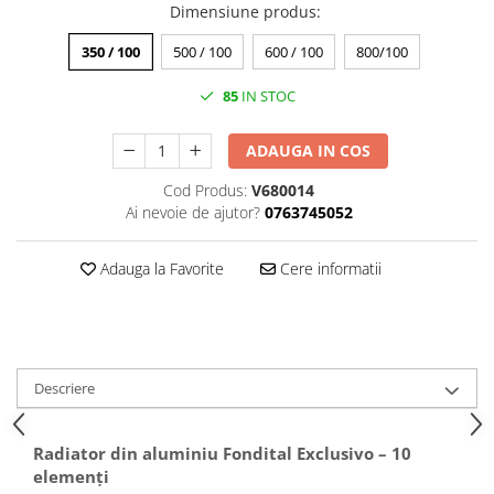
Puffer
Dimensiune produs
:
Vas de expansiune
350 / 100
500 / 100
600 / 100
800/100
Pompă de căldură
85
IN STOC
Încălzire în pardoseală
Țeavă de pardoseală
ADAUGA IN COS
Distribuitoare
Cod Produs:
V680014
Grupuri de pompare și accesorii
Ai nevoie de ajutor?
0763745052
Automatizări & control
Adauga la Favorite
Cere informatii
Pachete încălzire în pardoseală
Apă și ventilație
Pompă
de recirculare
Descriere
de recirculare ACM
de condens
maceratoare
Radiator din aluminiu Fondital Exclusivo – 10
elemenți
de ridicare a presiunii