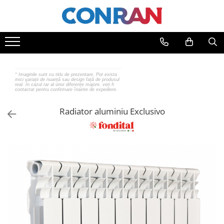
Toate Produsele
Încălzire
Fitinguri
*
Imaginile sunt cu titlu de prezentare. Pot exista
mici variații de nuanță sau design față de produsul
de cupru
real. În cazul rar al unor diferențe majore, veți fi
contactat pentru confirmare înainte de expediere.
de PPR
de fontă neagră
Radiator aluminiu Exclusivo
de fontă zincată
de oțel
de PEX | Everpro
de PEX | Rehau
de PEX | Everline
Țevi
de cupru
de PPR