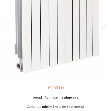
de oțel
de Pex
Centrală
electrică
pe gaz
pe peleți
Radiatoare
de aluminiu
de oțel
pentru baie
Auxiliare
Întreținere a instalațiilor
Boilere
62,00 Lei
1 serpentină
2 serpentine
Pretul afisat este per
element
Termostat
Comanda
minimă
este de 10 elemenți