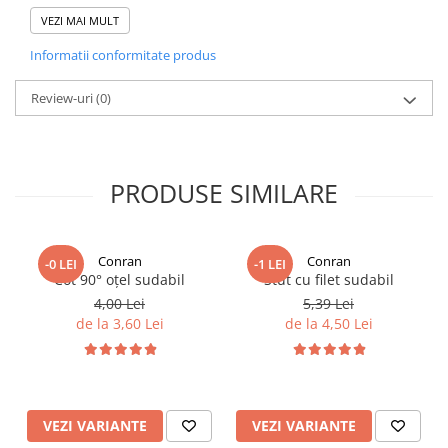
utilizat în instalații de apă rece, apă caldă sau încălzire prin
VEZI MAI MULT
pardoseală. Designul său compact îl face util mai ales când vrei să
prelungesti un traseu fără adaptări inutile.
Informatii conformitate produs
Review-uri
(0)
Variante disponibile
Dimensiune
PRODUSE SIMILARE
16 x 16
20 x 20
Conran
Conran
-0 LEI
-1 LEI
Cot 90° oțel sudabil
Stut cu filet sudabil
25 x 25
4,00 Lei
5,39 Lei
de la 3,60 Lei
de la 4,50 Lei
VEZI VARIANTE
VEZI VARIANTE