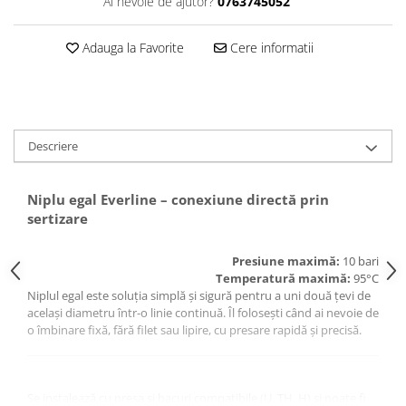
Ai nevoie de ajutor?
0763745052
Pompă de căldură
Adauga la Favorite
Cere informatii
Descriere
Niplu egal Everline – conexiune directă prin
sertizare
Presiune maximă:
10 bari
Temperatură maximă:
95°C
Niplul egal este soluția simplă și sigură pentru a uni două țevi de
același diametru într-o linie continuă. Îl folosești când ai nevoie de
o îmbinare fixă, fără filet sau lipire, cu presare rapidă și precisă.
Se instalează cu presa și bacuri compatibile (U, TH, H) și poate fi