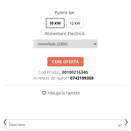
Pompă de căldură
Putere kw
:
10 KW
12 kW
Alimentare Electrică
:
CERE OFERTA
Cod Produs:
0010021634b
Ai nevoie de ajutor?
0742199358
Adauga la Favorite
Descriere