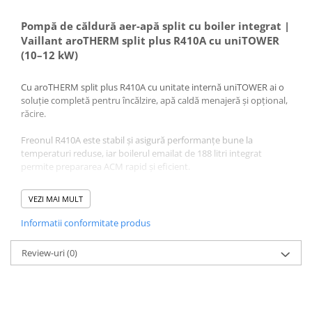
Pompă de căldură aer-apă split cu boiler integrat |
Vaillant aroTHERM split plus R410A cu uniTOWER
(10–12 kW)
Cu aroTHERM split plus R410A cu unitate internă uniTOWER ai o
soluție completă pentru încălzire, apă caldă menajeră și opțional,
răcire.
Freonul R410A este stabil și asigură performanțe bune la
temperaturi reduse, iar boilerul emailat de 188 litri integrat
permite prepararea ACM rapid și eficient.
VEZI MAI MULT
Unitatea exterioară este echipată cu două ventilatoare
Informatii conformitate produs
modulante și SoundSafeSystem pentru funcționare silențioasă.
Traseul frigorific poate fi extins până la 40 m, iar preumplerea
Review-uri
(0)
pentru 15 m scade timpul de instalare.
Toate modelele (230V și 400V) sunt compatibile cu aplicații
casnice sau semiprofesionale.