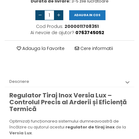
Durata de livrare:
3-5 zile lucrătoare
Vas de expansiune
Pompă de căldură
ADAUGA IN COS
Cod Produs:
2000011708351
Ai nevoie de ajutor?
0763745052
Adauga la Favorite
Cere informatii
Descriere
Regulator Tiraj Inox Versia Lux –
Controlul Precis al Arderii și Eficiență
Termică
Optimizați funcționarea sistemului dumneavoastră de
încâlzire cu ajutorul acestui
regulator de tiraj inox
de la
Versia Lux
.