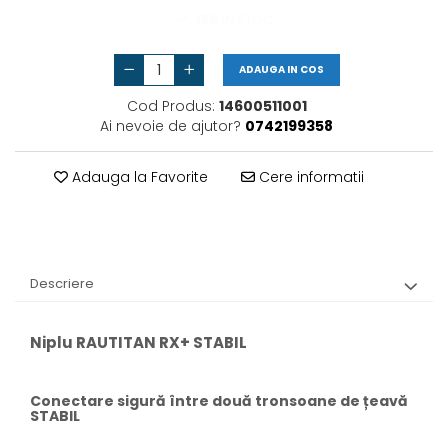
Vas de expansiune
155
IN STOC
Pompă de căldură
ADAUGA IN COS
Cod Produs:
14600511001
Ai nevoie de ajutor?
0742199358
Adauga la Favorite
Cere informatii
Descriere
Niplu RAUTITAN RX+ STABIL
Conectare sigură între două tronsoane de țeavă
STABIL