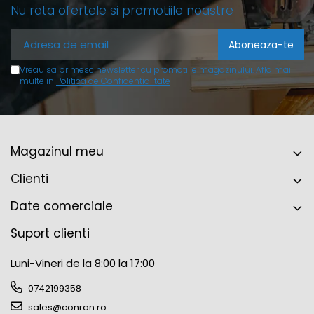
Nu rata ofertele si promotiile noastre
Vreau sa primesc newsletter cu promotiile magazinului. Afla mai
multe in
Politica de Confidentialitate
Magazinul meu
Clienti
Date comerciale
Suport clienti
Luni-Vineri de la 8:00 la 17:00
0742199358
sales@conran.ro