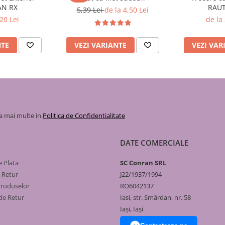
AN RX
RAUT
5,39 Lei
de la 4,50 Lei
20 Lei
de la
NTE
VEZI VARIANTE
VEZI VAR
la mai multe in
Politica de Confidentialitate
DATE COMERCIALE
 Plata
SC Conran SRL
e Retur
J22/1937/1994
Produselor
RO6042137
de Retur
Iasi, str. Smârdan, nr. 58
Iași, Iași