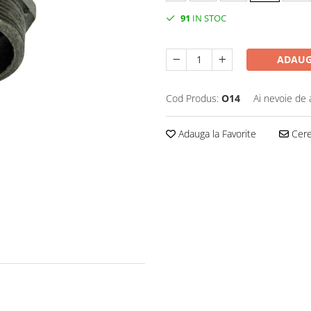
91
IN STOC
ADAUG
Cod Produs:
O14
Ai nevoie de 
Adauga la Favorite
Cere 