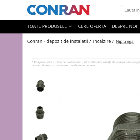
Toate Produsele
TOATE PRODUSELE
CERE OFERTĂ
DESPRE NOI
Încălzire
Conran - depozit de instalatii /
Încălzire /
Niplu egal
Fitinguri
de cupru
de PPR
*
Imaginile sunt cu titlu de prezentare. Pot exista mici variații de nuanță sau design 
contactat pentru confirmare înainte de expediere.
de fontă neagră
de fontă zincată
de oțel
de PEX | Everpro
de PEX | Rehau
de PEX | Everline
Țevi
de cupru
de PPR