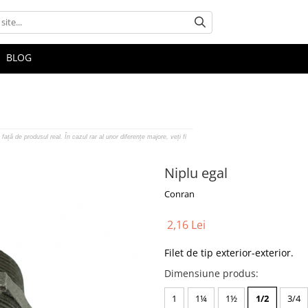
BLOG
față de produsul real. În cazul rar al unor diferențe majore, veți fi
Niplu egal
Conran
2,16 Lei
Filet de tip exterior-exterior.
Dimensiune produs
:
1
1¼
1½
1/2
3/4