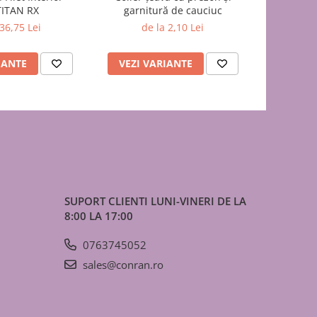
ITAN RX
garnitură de cauciuc
de
 36,75 Lei
de la 2,10 Lei
IANTE
VEZI VARIANTE
VEZI 
SUPORT CLIENTI
LUNI-VINERI DE LA
8:00 LA 17:00
0763745052
sales@conran.ro