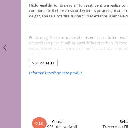
Puffer
Niplul egal din fontă neagră îl folosești pentru a realiza c
Vas de expansiune
componente filetate cu racord exterior, pe același diametru.
de gaz, apă sau încălzire și vine cu filet exterior la ambele 
Pompă de căldură
Încălzire în pardoseală
Țeavă de pardoseală
Fonta neagră este un material rezistent la uzură, temperatur
Distribuitoare
datorită compoziției sale pe bază de fier și carbon. În con
este predispusă la coroziune, dar poți aplica tratamente s
Grupuri de pompare și accesorii
extinsă.
Automatizări & control
VEZI MAI MULT
Pachete încălzire în pardoseală
Informatii conformitate produs
Îl montezi ușor datorită filetelor standardizate și compatibili
Apă și ventilație
Totuși, fonta este un material casant – se poate fisura dac
Pompă
înfiletarea se face cu forță excesivă. Se recomandă manipu
de recirculare
Variante disponibile
de recirculare ACM
de condens
Dimensiune
maceratoare
Conran
Reh
-0 LEI
1/2"
de ridicare a presiunii
Cot 90° oțel sudabil
Trecere cu Fil