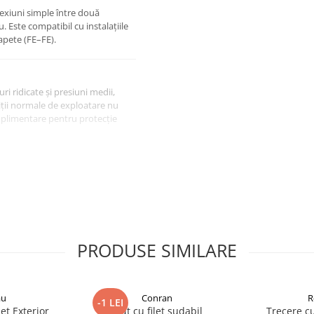
onexiuni simple între două
 Este compatibil cu instalațiile
capete (FE–FE).
i ridicate și presiuni medii,
diții normale de exploatare nu
uplimentare pentru protecție
tății cu fitinguri și țevi uzuale.
ă scapi piesa pe beton sau dacă
lare atentă la montaj.
PRODUSE SIMILARE
au
Conran
R
-1 LEI
et Exterior
Stut cu filet sudabil
Trecere cu