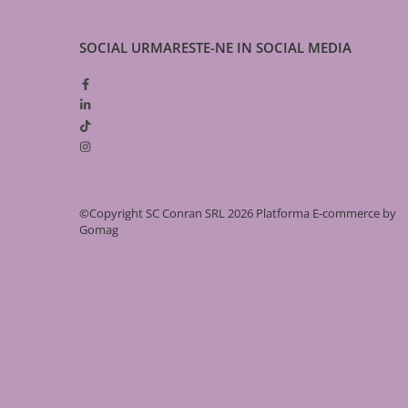
Gaz
Țevi
SOCIAL
URMARESTE-NE IN SOCIAL MEDIA
de PEHD
de oțel
Fitinguri
pentru electrofuziune
de fontă neagră
racord gaz inox
plăcă de contor
©Copyright SC Conran SRL 2026
Platforma E-commerce by
de compresiune (PEHD)
Gomag
de otel
Alte armături
Robineți
Detector gaz
contoar gaz
Cutie pentru gaz