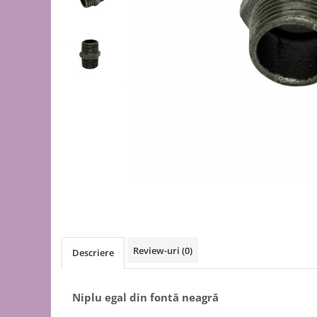
de oțel
de Pex
Centrală
electrică
pe gaz
pe peleți
Radiatoare
de aluminiu
de oțel
pentru baie
Auxiliare
Întreținere a instalațiilor
Boilere
Review-uri
(0)
Descriere
1 serpentină
2 serpentine
Termostat
Niplu egal din fontă neagră