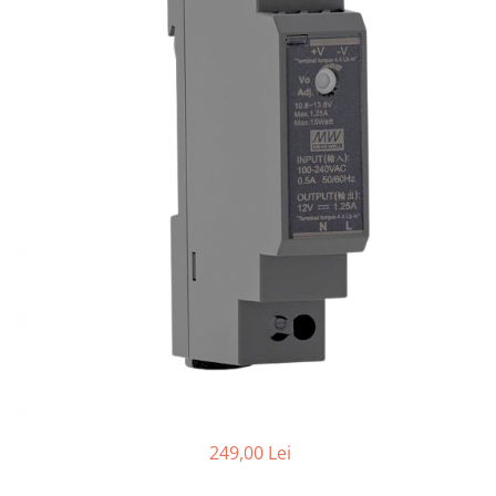
de oțel
de Pex
Centrală
electrică
pe gaz
pe peleți
Radiatoare
de aluminiu
de oțel
pentru baie
Auxiliare
Întreținere a instalațiilor
Boilere
1 serpentină
2 serpentine
249,00 Lei
Termostat