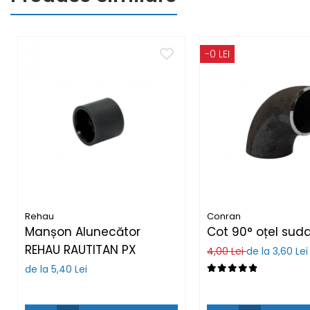
de condens
maceratoare
1/2"
de ridicare a presiunii
-0 LEI
3/4"
Hidrofor
Vas de expansiune
1"
Tratarea apei
1¼"
filtrare
1½"
dedurizare
Robineți
Reductor de presiune
Aer condiționat
Rehau
Conran
Manșon Alunecător
Cot 90° oțel suda
Ventiloconvectoare
REHAU RAUTITAN PX
4,00 Lei
de la 3,60 Lei
Fitinguri
de la 5,40 Lei
de PP
de compresiune (PEHD)