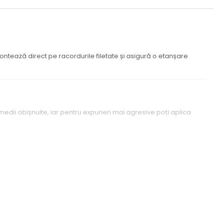
 montează direct pe racordurile filetate și asigură o etanșare
medii obișnuite, iar pentru expuneri mai agresive poți aplica
material casant – poate suferi fisuri dacă este scăpată sau