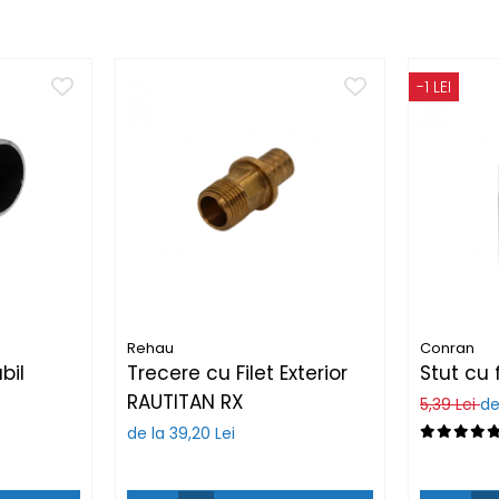
-1 LEI
Rehau
Conran
bil
Trecere cu Filet Exterior
Stut cu 
RAUTITAN RX
5,39 Lei
de
de la 39,20 Lei