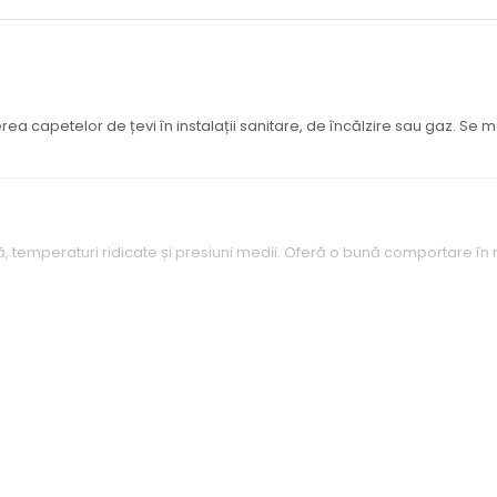
erea capetelor de țevi în instalații sanitare, de încălzire sau gaz. Se
ă, temperaturi ridicate și presiuni medii. Oferă o bună comportare în 
le, ceea ce face montajul rapid și fără probleme. Totuși, fonta este un 
a.