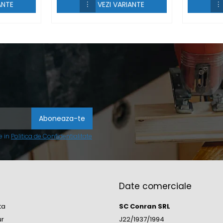
ANTE
VEZI VARIANTE
e in
Politica de Confidentialitate
Date comerciale
ta
SC Conran SRL
ur
J22/1937/1994