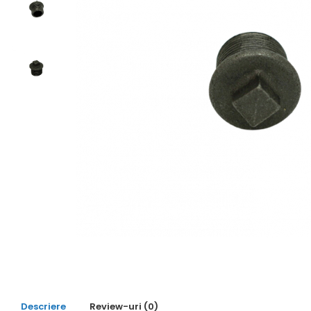
de oțel
de Pex
Centrală
electrică
pe gaz
pe peleți
Radiatoare
de aluminiu
de oțel
pentru baie
Auxiliare
Întreținere a instalațiilor
Boilere
1 serpentină
2 serpentine
Termostat
Descriere
Review-uri
(0)