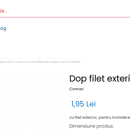
log
sul real. În cazul rar al unor diferențe majore, veți fi contactat
Dop filet exter
Conran
1,95 Lei
cu filet exterior, pentru închide
Dimensiune produs
: