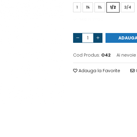
1
1¼
1½
1/2
3/4
140
IN STOC
ADAUGA
Cod Produs:
O42
Ai nevoie
Adauga la Favorite
C