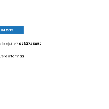
 IN COS
 de ajutor?
0763745052
ere informatii