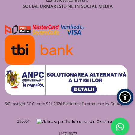
Tehnică
SOCIAL
URMARESTE-NE IN SOCIAL MEDIA
Material
Oțel Inoxidabil (Inox)
Unghi Racord
45°
Grosime
0.5 mm
Material
Variante
110, 115, 120, 130, 140, 150, 160,
Diametru (mm)
180, 200, 250, 300
Temperatura
450 °C
Maximă
Tip Produs
Conector Neizolat (Simplu Perete)
©Copyright SC Conran SRL 2026
Platforma E-commerce by Gomag
235051
146748077