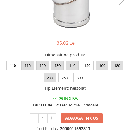
contoar gaz
Aer condiționat
Centrală
Cutie pentru gaz
Ventiloconvectoare
electrică
Fitinguri
pe gaz
pe peleți
de PP
Radiatoare
de compresiune (PEHD)
35,02 Lei
de fontă zincată
de aluminiu
Dimensiune produs
:
Racorduri
de oțel
pentru baie
Suport sanitar & clapetă WC
110
115
120
130
140
150
160
180
Auxiliare
200
250
300
Întreținere a instalațiilor
Boilere
Tip Element
:
neizolat
1 serpentină
76
IN STOC
2 serpentine
Durata de livrare:
3-5 zile lucrătoare
Termostat
ADAUGA IN COS
Puffer
Cod Produs:
2000011592813
Vas de expansiune