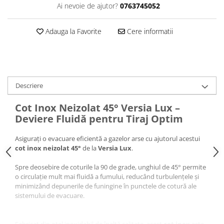
Ai nevoie de ajutor?
0763745052
Pompă de căldură
Adauga la Favorite
Cere informatii
Descriere
Cot Inox Neizolat 45° Versia Lux –
Deviere Fluidă pentru Tiraj Optim
Asigurați o evacuare eficientă a gazelor arse cu ajutorul acestui
cot inox neizolat 45°
de la
Versia Lux
.
Spre deosebire de coturile la 90 de grade, unghiul de 45° permite
o circulație mult mai fluidă a fumului, reducând turbulențele și
minimizând depunerile de funingine în punctele de cotură ale
sistemului de evacuare.
Fabricat din oțel inoxidabil de înaltă calitate, acest
cot inox
este