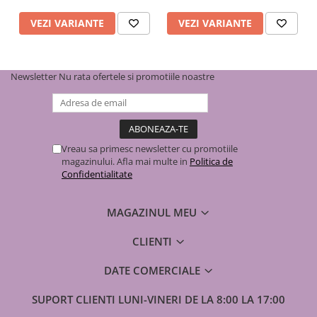
VEZI VARIANTE
VEZI VARIANTE
Ø 32
Ø 40
Newsletter
Nu rata ofertele si promotiile noastre
Ø 50
Vreau sa primesc newsletter cu promotiile
magazinului. Afla mai multe in
Politica de
Confidentialitate
MAGAZINUL MEU
CLIENTI
DATE COMERCIALE
SUPORT CLIENTI
LUNI-VINERI DE LA 8:00 LA 17:00