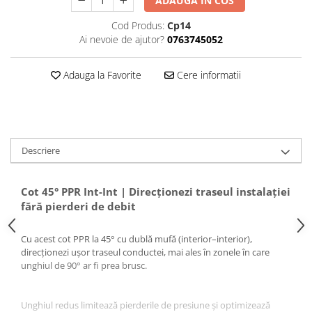
ADAUGA IN COS
Pompă de căldură
Cod Produs:
Cp14
Ai nevoie de ajutor?
0763745052
Adauga la Favorite
Cere informatii
Descriere
Cot 45° PPR Int-Int | Direcționezi traseul instalației
fără pierderi de debit
Cu acest cot PPR la 45° cu dublă mufă (interior–interior),
direcționezi ușor traseul conductei, mai ales în zonele în care
unghiul de 90° ar fi prea brusc.
Unghiul redus limitează pierderile de presiune și optimizează