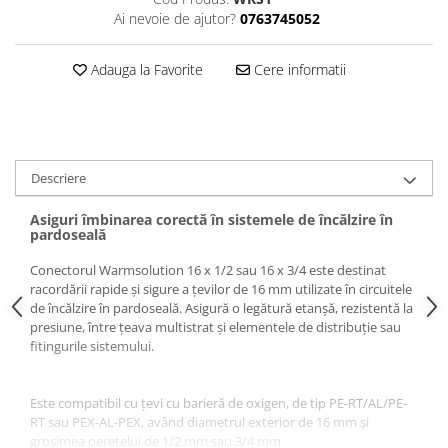
Ai nevoie de ajutor?
0763745052
Pompă de căldură
Adauga la Favorite
Cere informatii
Descriere
Asiguri îmbinarea corectă în sistemele de încălzire în
pardoseală
Conectorul Warmsolution 16 x 1/2 sau 16 x 3/4 este destinat
racordării rapide și sigure a țevilor de 16 mm utilizate în circuitele
de încălzire în pardoseală. Asigură o legătură etanșă, rezistentă la
presiune, între țeava multistrat și elementele de distribuție sau
fitingurile sistemului.
Este compatibil cu țevi cu barieră de oxigen, de tip PE-RT/AL/PE-
RT sau PEX-AL-PEX, având diametrul exterior de 16 mm și
grosimea peretelui de 1/2 mm sau 3/4 mm.