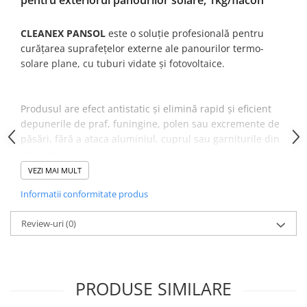
Pompă de căldură
CLEANEX PANSOL
este o soluție profesională pentru
curățarea suprafețelor externe ale panourilor termo-
solare plane, cu tuburi vidate și fotovoltaice.
Produsul are efect antistatic și elimină rapid și eficient
depunerile de praf, funingine, polen sau excremente de
păsări, fără a ataca aluminiul, cuprul sau garniturile din
cauciuc.
VEZI MAI MULT
Informatii conformitate produs
Review-uri
(0)
Utilizarea regulată a
CLEANEX PANSOL
contribuie la
creșterea randamentului panourilor solare cu până la
30%, prin îndepărtarea murdăriei de pe suprafețele
active, menținând eficiența energetică și performanța
PRODUSE SIMILARE
instalațiilor.