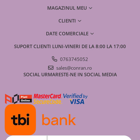
materiale
garniturile din cauciuc
MAGAZINUL MEU
Efect
Antistatic, crește eficiența panourilor
solare cu până la 30%
CLIENTI
Mod
Aplicare directă sau diluat 1:1, ștergere
DATE COMERCIALE
utilizare
cu lavetă, perie sau mop, clătire cu apă
SUPORT CLIENTI
LUNI-VINERI DE LA 8:00 LA 17:00
0763745052
CLEANEX PANSOL
oferă instalatorilor și
sales@conran.ro
proprietarilor de panouri solare o soluție rapidă și
SOCIAL
URMARESTE-NE IN SOCIAL MEDIA
eficientă pentru întreținerea suprafețelor active,
menținând performanța și durata de viață a
sistemelor solare.