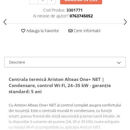
Cod Produs:
3301771
Ai nevoie de ajutor?
0763745052
Adauga la Favorite
Cere informatii
Descriere
Centrala termică Ariston Alteas One+ NET |
Condensare, control Wi-Fi, 24–35 kW - garanție
standard: 5 ani
Cu Ariston Alteas One+ NET ai control complet asupra confortului
din locuință. Este o centrală murală în condensare, cu funcții
smart, panou frontal din sticlă securizată și ecran tactil intuitiv. Ai
la dispoziție 3 variante de putere (24, 30 și 35 kW), toate echipate
cu modul Wi-Fi și compatibile cu aplicația Ariston NET.