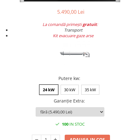
Pompă de căldură
5.490,00 Lei
La comandă primești
gratuit
:
Transport
Kit evacuare gaze arse
Putere kw
:
24 kW
30 kW
35 kW
Garanție Extra
:
100
IN STOC
ADAUGA IN COS