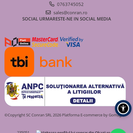
One+ NET
l/min
0763745052
24 kW
sales@conran.ro
SOCIAL
URMARESTE-NE IN SOCIAL MEDIA
3301772
Alteas
26,0 kW
15,5
94%
One+ NET
l/min
30 kW
3301773
Alteas
31,0 kW
17,0
94%
One+ NET
l/min
35 kW
©Copyright SC Conran SRL 2026
Platforma E-commerce by Gomag
235051