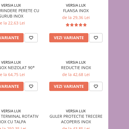
VERSIA LUX
VERSIA LUX
PRINDERE PERETE CU
FLANSA INOX
SURUB INOX
de la 29,36 Lei
e la 22,63 Lei
 VARIANTE
VEZI VARIANTE
VERSIA LUX
VERSIA LUX
NOX NEIZOLAT 90*
REDUCTIE INOX
e la 64,75 Lei
de la 42,68 Lei
 VARIANTE
VEZI VARIANTE
VERSIA LUX
VERSIA LUX
 TERMINAL ROTATIV
GULER PROTECTIE TRECERE
NOX CU TALPA
ACOPERIS INOX
 la 250,35 Lei
de la 43,85 Lei