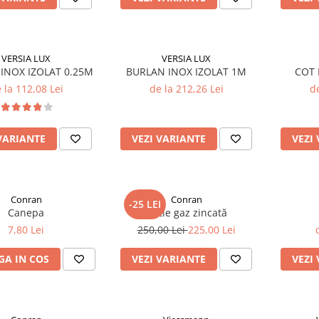
VERSIA LUX
VERSIA LUX
INOX IZOLAT 0.25M
BURLAN INOX IZOLAT 1M
COT 
 la 112,08 Lei
de la 212,26 Lei
de
VARIANTE
VEZI VARIANTE
VEZI
Conran
Conran
-25 LEI
Canepa
Cutie gaz zincată
7,80 Lei
250,00 Lei
225,00 Lei
A IN COS
VEZI VARIANTE
VEZI