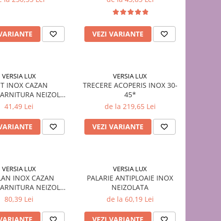
 VARIANTE
VEZI VARIANTE
VERSIA LUX
VERSIA LUX
T INOX CAZAN
TRECERE ACOPERIS INOX 30-
GARNITURA NEIZOLAT
45*
45*
41,49 Lei
de la 219,65 Lei
 VARIANTE
VEZI VARIANTE
VERSIA LUX
VERSIA LUX
LAN INOX CAZAN
PALARIE ANTIPLOAIE INOX
GARNITURA NEIZOLAT
NEIZOLATA
1 M
80,39 Lei
de la 60,19 Lei
 VARIANTE
VEZI VARIANTE