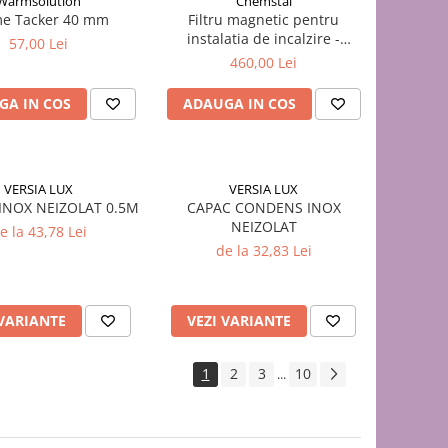
Warmsolution
Chemstal
e Tacker 40 mm
Filtru magnetic pentru
instalatia de incalzire -
57,00 Lei
CLEANEX MAG HF MAX 1 1/4
460,00 Lei
(35MM)
GA IN COS
ADAUGA IN COS
VERSIA LUX
VERSIA LUX
INOX NEIZOLAT 0.5M
CAPAC CONDENS INOX
NEIZOLAT
e la 43,78 Lei
de la 32,83 Lei
 VARIANTE
VEZI VARIANTE
1
2
3
10
...