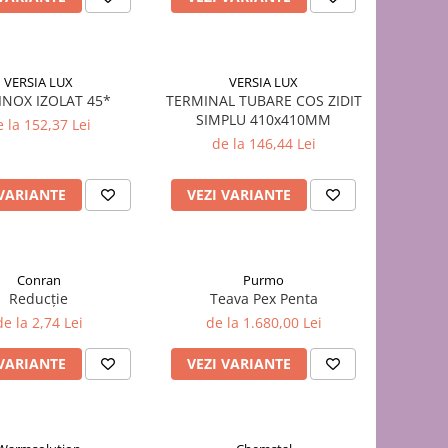
VERSIA LUX
VERSIA LUX
INOX IZOLAT 45*
TERMINAL TUBARE COS ZIDIT
SIMPLU 410x410MM
 la 152,37 Lei
de la 146,44 Lei
 VARIANTE
VEZI VARIANTE
Conran
Purmo
Reducție
Teava Pex Penta
de la 2,74 Lei
de la 1.680,00 Lei
 VARIANTE
VEZI VARIANTE