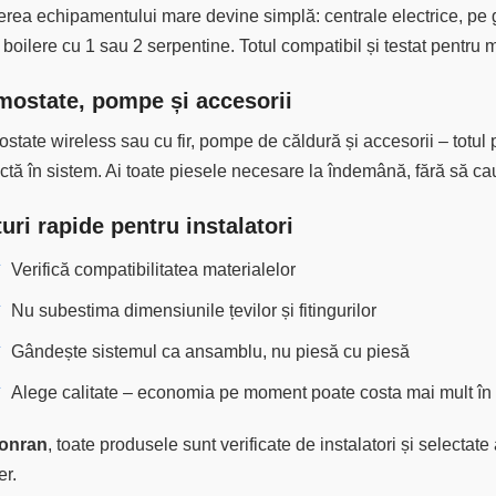
rea echipamentului mare devine simplă: centrale electrice, pe g
 boilere cu 1 sau 2 serpentine. Totul compatibil și testat pentru m
mostate, pompe și accesorii
state wireless sau cu fir, pompe de căldură și accesorii – totul p
ctă în sistem. Ai toate piesele necesare la îndemână, fără să cauț
turi rapide pentru instalatori
Verifică compatibilitatea materialelor
Nu subestima dimensiunile țevilor și fitingurilor
Gândește sistemul ca ansamblu, nu piesă cu piesă
Alege calitate – economia pe moment poate costa mai mult în 
onran
, toate produsele sunt verificate de instalatori și selectate
er.