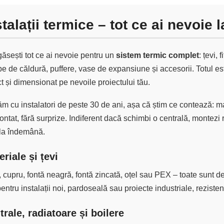
stalații termice – tot ce ai nevoie
găsești tot ce ai nevoie pentru un
sistem termic complet
: țevi, 
 de căldură, puffere, vase de expansiune și accesorii. Totul es
t și dimensionat pe nevoile proiectului tău.
m cu instalatori de peste 30 de ani, așa că știm ce contează: mat
ntat, fără surprize. Indiferent dacă schimbi o centrală, montezi r
 la îndemână.
riale și țevi
cupru, fontă neagră, fontă zincată, oțel sau PEX – toate sunt de c
pentru instalații noi, pardoseală sau proiecte industriale, rezisten
trale, radiatoare și boilere