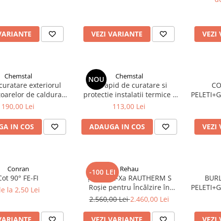
VARIANTE
VEZI VARIANTE
VEZI
Chemstal
Chemstal
NOU
curatare exteriorul
Kit rapid de curatare si
CO
oarelor de caldura -
protectie instalatii termice -
PELETI+
ală in condensare
Doctor Cleanex Plus
190,00 Lei
113,00 Lei
A IN COS
ADAUGA IN COS
VEZI
Conran
Rehau
-100 LEI
Cot 90° FE-FI
Țeavă PE-Xa RAUTHERM S
BUR
Roșie pentru Încălzire în
PELETI+
e la 2,50 Lei
Pardoseală (Ø 17 - Ø 32)
2.560,00 Lei
2.460,00 Lei
VARIANTE
VEZI VARIANTE
VEZI