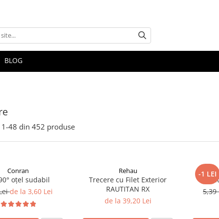
BLOG
re
1-
48
din
452
produse
Conran
Rehau
-1 LEI
90° oțel sudabil
Trecere cu Filet Exterior
Stut
RAUTITAN RX
Lei
de la 3,60 Lei
5,39
de la 39,20 Lei