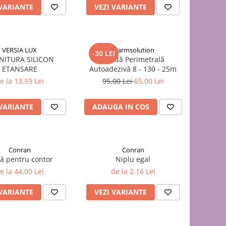
 VARIANTE
VEZI VARIANTE
VERSIA LUX
Warmsolution
-30 LEI
NITURA SILICON
Bandă Perimetrală
ETANSARE
Autoadezivă 8 - 130 - 25m
e la 13,59 Lei
95,00 Lei
65,00 Lei
 VARIANTE
ADAUGA IN COS
Conran
Conran
că pentru contor
Niplu egal
e la 44,00 Lei
de la 2,16 Lei
 VARIANTE
VEZI VARIANTE