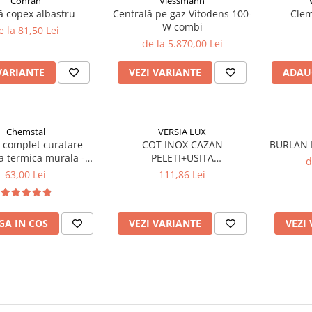
Conran
Viessmann
ă copex albastru
Centrală pe gaz Vitodens 100-
Clem
W combi
e la 81,50 Lei
de la 5.870,00 Lei
VARIANTE
VEZI VARIANTE
ADAU
Chemstal
VERSIA LUX
 complet curatare
COT INOX CAZAN
BURLAN 
a termica murala -
PELETI+USITA
d
NEX ANTICALCAR
CURATARE+GARNITURA
63,00 Lei
111,86 Lei
NEIZOLAT 90*
A IN COS
VEZI VARIANTE
VEZI