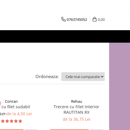
0763745052
0,00
Ordoneaza:
Conran
Rehau
 cu filet sudabil
Trecere cu Filet Interior
RAUTITAN RX
 Lei
de la 4,50 Lei
de la 36,75 Lei