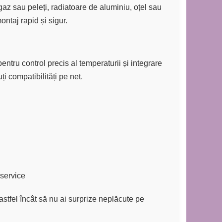
az sau peleți, radiatoare de aluminiu, oțel sau
ontaj rapid și sigur.
entru control precis al temperaturii și integrare
i compatibilități pe net.
service
 astfel încât să nu ai surprize neplăcute pe