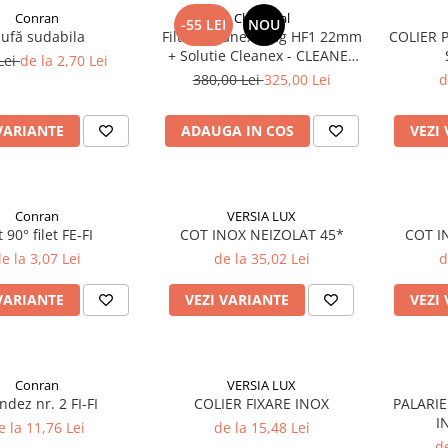
Conran
Chemstal
-55 LEI
NOU
ufă sudabila
Filtru Cleanex Mag HF1 22mm
COLIER 
+ Solutie Cleanex - CLEANEX
Lei
de la 2,70 Lei
MAG PACK
380,00 Lei
325,00 Lei
d
VARIANTE
ADAUGA IN COS
VEZI
Conran
VERSIA LUX
 90° filet FE-FI
COT INOX NEIZOLAT 45*
COT I
e la 3,07 Lei
de la 35,02 Lei
d
VARIANTE
VEZI VARIANTE
VEZI
Conran
VERSIA LUX
ndez nr. 2 FI-FI
COLIER FIXARE INOX
PALARIE
I
e la 11,76 Lei
de la 15,48 Lei
de