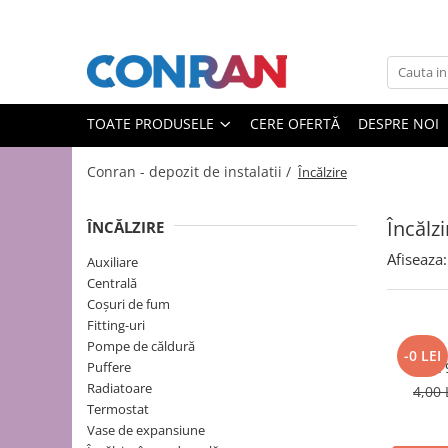
Toate Produsele
Încălzire
TOATE PRODUSELE
CERE OFERTĂ
DESPRE NOI
Fitinguri
de cupru
Conran - depozit de instalatii /
Încălzire
de PPR
de fontă neagră
Încălzi
ÎNCĂLZIRE
de fontă zincată
Afiseaza:
Auxiliare
de oțel
Centrală
de PEX | Everpro
Coșuri de fum
de PEX | Rehau
Fitting-uri
de PEX | Everline
Pompe de căldură
-0 LEI
Puffere
Cot 
Țevi
Radiatoare
4,00 
de cupru
Termostat
de PPR
Vase de expansiune