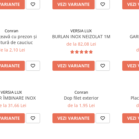
VARIANTE
VEZI VARIANTE
VEZI
Conran
VERSIA LUX
 țeavă cu prezon și
BURLAN INOX NEIZOLAT 1M
GAR
itură de cauciuc
de la 82,08 Lei
e la 2,10 Lei
d
VARIANTE
VEZI VARIANTE
VEZI
VERSIA LUX
Conran
R ÎMBINARE INOX
Dop filet exterior
Pla
e la 31,66 Lei
de la 1,95 Lei
d
VARIANTE
VEZI VARIANTE
VEZI